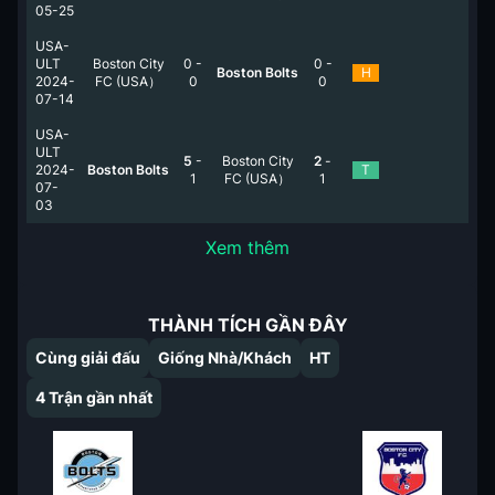
05-25
USA-
ULT
Boston City
0
-
0
-
Boston Bolts
H
2024-
FC (USA）
0
0
07-14
USA-
ULT
5
-
Boston City
2
-
2024-
Boston Bolts
T
1
FC (USA）
1
07-
03
Xem thêm
THÀNH TÍCH GẦN ĐÂY
Cùng giải đấu
Giống Nhà/Khách
HT
4
Trận gần nhất