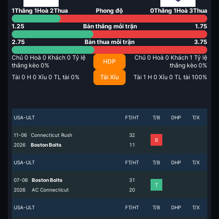
1
Thắng
1
Hoà
2
Thua
Phong độ
0
Thắng
1
Hoà
3
Thua
1.25
Bàn thắng mỗi trận
1.75
2.75
Bàn thua mỗi trận
3.75
Chủ
0
Hoà
0
Khách
0
Tỷ lệ
Chủ
0
Hoà
0
Khách
1
Tỷ lệ
HDP
thắng kèo
0
%
thắng kèo
0
%
Tài
0
H
0
Xỉu
0
TL tài
0
%
Tài Xỉu
Tài
1
H
0
Xỉu
0
TL tài
100
%
USA-ULT
FT/HT
T/B
DHP
T/X
11-06
Connecticut Rush
3
2
B
2026
Boston Bolts
1
1
USA-ULT
FT/HT
T/B
DHP
T/X
07-06
Boston Bolts
3
1
T
2026
AC Connecticut
2
0
USA-ULT
FT/HT
T/B
DHP
T/X