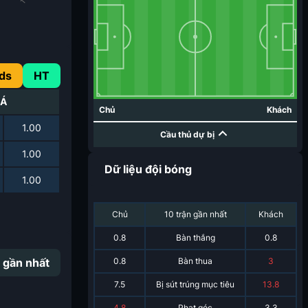
ds
HT
 Á
Chủ
Khách
1.00
Cầu thủ dự bị
1.00
Dữ liệu đội bóng
1.00
Chủ
10 trận gần nhất
Khách
0.8
Bàn thắng
0.8
0.8
Bàn thua
3
 gần nhất
7.5
Bị sút trúng mục tiêu
13.8
4.8
Phạt góc
3.3