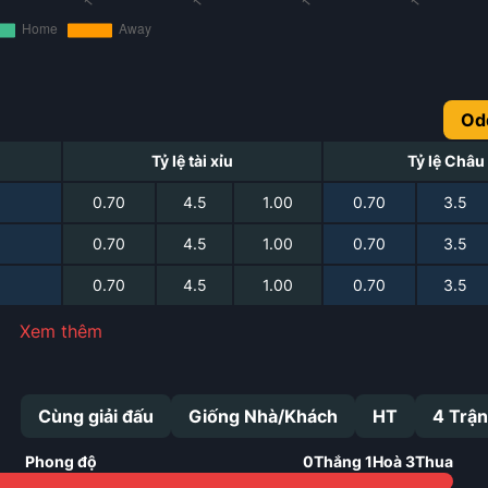
Od
Tỷ lệ tài xỉu
Tỷ lệ Châu
0.70
4.5
1.00
0.70
3.5
0.70
4.5
1.00
0.70
3.5
0.70
4.5
1.00
0.70
3.5
Xem thêm
Cùng giải đấu
Giống Nhà/Khách
HT
4
Trận
Phong độ
0
Thắng
1
Hoà
3
Thua