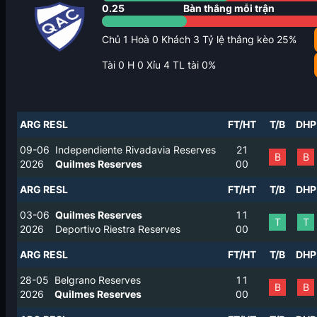
0.25
Bàn thắng mỗi trận
Chủ
1
Hoà
0
Khách
3
Tỷ lệ thắng kèo
25
%
Tài
0
H
0
Xỉu
4
TL tài
0
%
ARG RESL
FT/HT
T/B
DHP
09-06
Independiente Rivadavia Reserves
2
1
B
B
2026
Quilmes Reserves
0
0
ARG RESL
FT/HT
T/B
DHP
03-06
Quilmes Reserves
1
1
T
T
2026
Deportivo Riestra Reserves
0
0
ARG RESL
FT/HT
T/B
DHP
28-05
Belgrano Reserves
1
1
B
B
2026
Quilmes Reserves
0
0