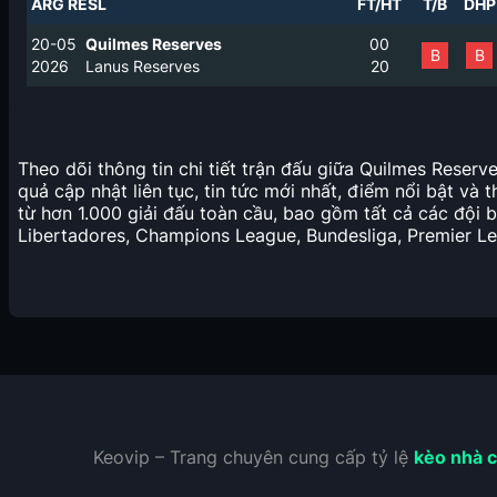
ARG RESL
FT/HT
T/B
DHP
20-05
Quilmes Reserves
0
0
B
B
2026
Lanus Reserves
2
0
Theo dõi thông tin chi tiết trận đấu giữa Quilmes Reser
quả cập nhật liên tục, tin tức mới nhất, điểm nổi bật và 
từ hơn 1.000 giải đấu toàn cầu, bao gồm tất cả các đội b
Libertadores, Champions League, Bundesliga, Premier Le
Keovip – Trang chuyên cung cấp tỷ lệ
kèo nhà c