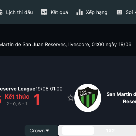
Lịch thi đấu
Kết quả
Xếp hạng
Soi 
Martin de San Juan Reserves, livescore, 01:00 ngày 19/06
Reserve League
19/06
01:00
6
1
San Martin 
Kết thúc
Rese
2 - 0, 6 - 1
Crown
Handicap
1X2