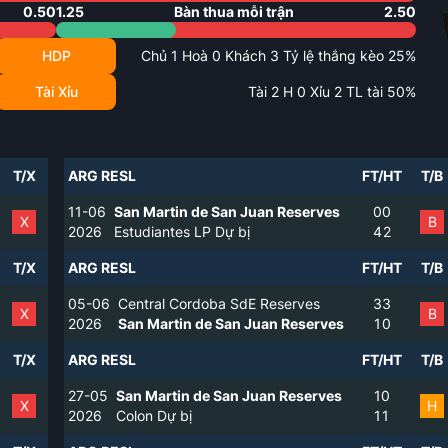
0.50
1.25
Bàn thua mỗi trận
2.50
HDP
Chủ
1
Hoà
0
Khách
3
Tỷ lệ thắng kèo
25
%
Tài Xỉu
Tài
2
H
0
Xỉu
2
TL tài
50
%
T/X
ARG RESL
FT/HT
T/B
11-06
San Martin de San Juan Reserves
0
0
X
B
2026
Estudiantes LP Dự bị
4
2
T/X
ARG RESL
FT/HT
T/B
05-06
Central Cordoba SdE Reserves
3
3
X
B
2026
San Martin de San Juan Reserves
1
0
T/X
ARG RESL
FT/HT
T/B
27-05
San Martin de San Juan Reserves
1
0
X
H
2026
Colon Dự bị
1
1