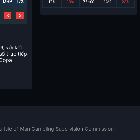
DHP
T/X
17
%
19
%
76~90
13
%
23
%
B
X
6, với kết
ố trực tiếp
 Copa
hư Isle of Man Gambling Supervision Commission