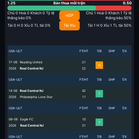
1.25
Bàn thua mỗi trận
0.50
Chủ
0
Hoà
0
Khách
0
Tỷ lệ
Chủ
1
Hoà
0
Khách
1
Tỷ lệ
HDP
thắng kèo
0
%
thắng kèo
50
%
Tài
0
H
0
Xỉu
0
TL tài
0
%
Tài Xỉu
Tài
1
H
0
Xỉu
1
TL tài
50
%
USA-ULT
FT/HT
T/B
DHP
T/X
17-06
Reading United
2
1
H
2026
Real Central NJ
2
2
USA-ULT
FT/HT
T/B
DHP
T/X
14-06
Real Central NJ
4
2
T
2026
Philadelphia Lone Star
1
1
USA-ULT
FT/HT
T/B
DHP
T/X
08-06
Eagle FC
1
0
T
2026
Real Central NJ
3
1
USA-ULT
FT/HT
T/B
DHP
T/X