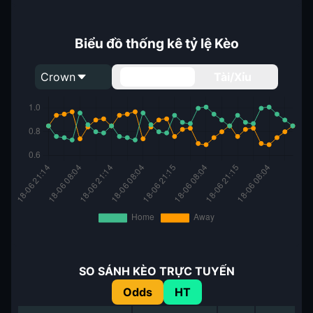
Biểu đồ thống kê tỷ lệ Kèo
Crown
Handicap
Tài/Xỉu
SO SÁNH KÈO TRỰC TUYẾN
Odds
HT