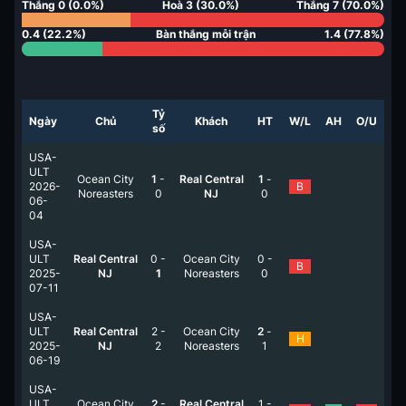
Thắng
0
(
0.0
%)
Hoà
3
(
30.0
%)
Thắng
7
(
70.0
%)
0.4
(
22.2
%)
Bàn thắng mỗi trận
1.4
(
77.8
%)
Tỷ
Ngày
Chủ
Khách
HT
W/L
AH
O/U
số
USA-
ULT
Ocean City
1
-
Real Central
1
-
2026-
B
Noreasters
0
NJ
0
06-
04
USA-
ULT
Real Central
0
-
Ocean City
0
-
B
2025-
NJ
1
Noreasters
0
07-11
USA-
ULT
Real Central
2
-
Ocean City
2
-
H
2025-
NJ
2
Noreasters
1
06-19
USA-
ULT
Ocean City
2
-
Real Central
1
-