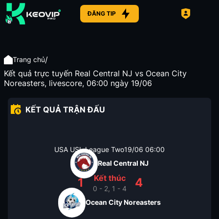
ĐĂNG TIP
/
Trang chủ
Kết quả trực tuyến Real Central NJ vs Ocean City
Noreasters, livescore, 06:00 ngày 19/06
KẾT QUẢ TRẬN ĐẤU
USA USL League Two
19/06
06:00
Real Central NJ
Kết thúc
1
4
0 - 2, 1 - 4
Ocean City Noreasters