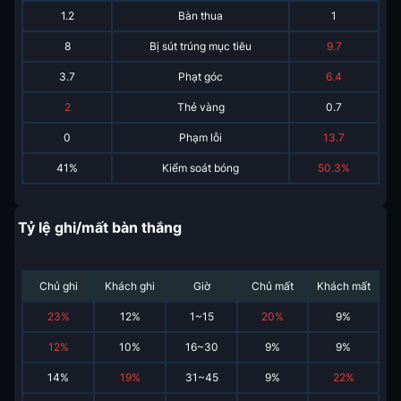
1.2
Bàn thua
1
8
Bị sút trúng mục tiêu
9.7
3.7
Phạt góc
6.4
2
Thẻ vàng
0.7
0
Phạm lỗi
13.7
41%
Kiểm soát bóng
50.3%
Tỷ lệ ghi/mất bàn thắng
Chủ ghi
Khách ghi
Giờ
Chủ mất
Khách mất
23
%
12
%
1~15
20
%
9
%
12
%
10
%
16~30
9
%
9
%
14
%
19
%
31~45
9
%
22
%