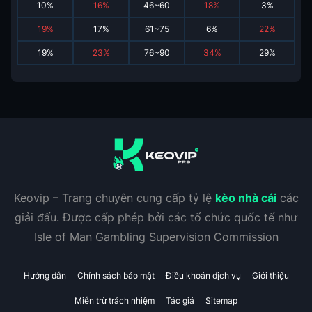
10
%
16
%
46~60
18
%
3
%
19
%
17
%
61~75
6
%
22
%
19
%
23
%
76~90
34
%
29
%
Keovip – Trang chuyên cung cấp tỷ lệ
kèo nhà cái
các
giải đấu. Được cấp phép bởi các tổ chức quốc tế như
Isle of Man Gambling Supervision Commission
Hướng dẫn
Chính sách bảo mật
Điều khoản dịch vụ
Giới thiệu
Miễn trừ trách nhiệm
Tác giả
Sitemap