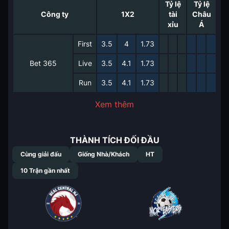
Tỷ lệ
Tỷ lệ
Công ty
1X2
tài
Châu
xỉu
Á
First
3.5
4
1.73
Bet 365
Live
3.5
4.1
1.73
Run
3.5
4.1
1.73
Xem thêm
THÀNH TÍCH ĐỐI ĐẦU
Cùng giải đấu
Giống Nhà/Khách
HT
10
Trận gần nhất