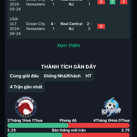
B
T
X
2025-
Noreasters
1
NJ
1
05-24
USA-
ULT
Ocean City
4
-
Real Central
2
-
B
2024-
Noreasters
1
NJ
0
06-24
Xem thêm
THÀNH TÍCH GẦN ĐÂY
Cùng giải đấu
Giống Nhà/Khách
HT
4
Trận gần nhất
2
Thắng
1
Hoà
1
Thua
Phong độ
4
Thắng
0
Hoà
0
Thua
2.25
Bàn thắng mỗi trận
2.75