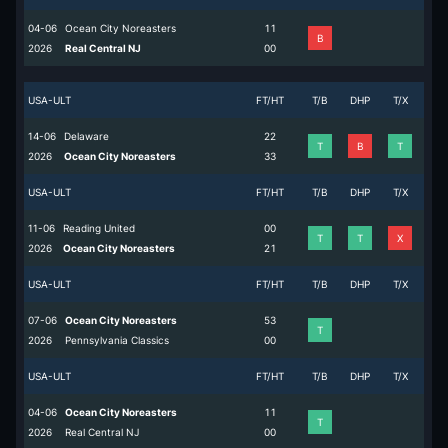
04-06
Ocean City Noreasters
1
1
B
2026
Real Central NJ
0
0
USA-ULT
FT/HT
T/B
DHP
T/X
14-06
Delaware
2
2
T
B
T
2026
Ocean City Noreasters
3
3
USA-ULT
FT/HT
T/B
DHP
T/X
11-06
Reading United
0
0
T
T
X
2026
Ocean City Noreasters
2
1
USA-ULT
FT/HT
T/B
DHP
T/X
07-06
Ocean City Noreasters
5
3
T
2026
Pennsylvania Classics
0
0
USA-ULT
FT/HT
T/B
DHP
T/X
04-06
Ocean City Noreasters
1
1
T
2026
Real Central NJ
0
0