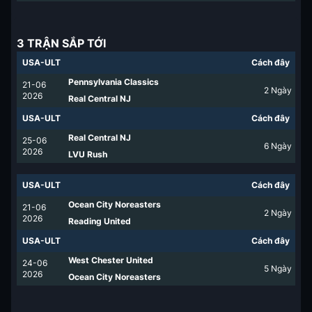
3 TRẬN SẮP TỚI
USA-ULT
Cách đây
Pennsylvania Classics
21-06
2
Ngày
2026
Real Central NJ
USA-ULT
Cách đây
Real Central NJ
25-06
6
Ngày
2026
LVU Rush
USA-ULT
Cách đây
Ocean City Noreasters
21-06
2
Ngày
2026
Reading United
USA-ULT
Cách đây
West Chester United
24-06
5
Ngày
2026
Ocean City Noreasters