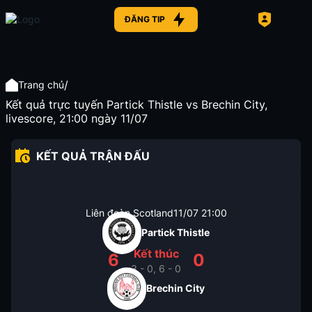
ĐĂNG TIP
/
Trang chủ
Kết quả trực tuyến Partick Thistle vs Brechin City,
livescore, 21:00 ngày 11/07
KẾT QUẢ TRẬN ĐẤU
Liên đoàn Scotland
11/07
21:00
Partick Thistle
Kết thúc
6
0
3 - 0, 6 - 0
Brechin City