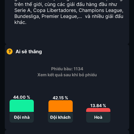
trên thế giới, cùng các giải đấu hàng đầu như
Serie A, Copa Libertadores, Champions League,
Bundesliga, Premier League,… và nhiều giải đấu
khác.
Ai sẽ thắng
Phiếu bầu:
1134
Xem kết quả sau khi bỏ phiếu
44.00
%
42.15
%
13.84
%
Đội nhà
Đội khách
Hoà