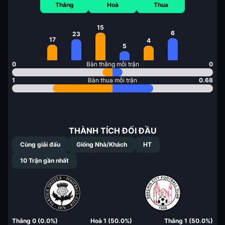
Thắng
Hoà
Thua
15
6
23
17
4
5
0
Bàn thắng mỗi trận
0
1
Bàn thua mỗi trận
0.68
THÀNH TÍCH ĐỐI ĐẦU
Cùng giải đấu
Giống Nhà/Khách
HT
10
Trận gần nhất
Thắng
0
(
0.0
%)
Hoà
1
(
50.0
%)
Thắng
1
(
50.0
%)