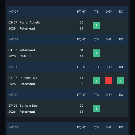
INT CF
FT/HT
T/B
DHP
T/X
08-07
Forfar Athletic
0
0
T
2026
Peterhead
3
1
INT CF
FT/HT
T/B
DHP
T/X
04-07
Peterhead
3
1
T
2026
Celtic B
1
1
INT CF
FT/HT
T/B
DHP
T/X
03-07
Dundee U21
1
1
T
B
T
2026
Peterhead
3
0
INT CF
FT/HT
T/B
DHP
T/X
27-06
Banks o Dee
0
0
T
2026
Peterhead
3
1
INT CF
FT/HT
T/B
DHP
T/X