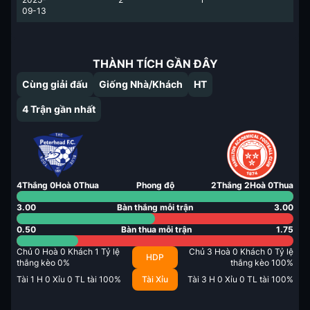
09-13
THÀNH TÍCH GẦN ĐÂY
Cùng giải đấu
Giống Nhà/Khách
HT
4
Trận gần nhất
4
Thắng
0
Hoà
0
Thua
Phong độ
2
Thắng
2
Hoà
0
Thua
3.00
Bàn thắng mỗi trận
3.00
0.50
Bàn thua mỗi trận
1.75
Chủ
0
Hoà
0
Khách
1
Tỷ lệ
Chủ
3
Hoà
0
Khách
0
Tỷ lệ
HDP
thắng kèo
0
%
thắng kèo
100
%
Tài
1
H
0
Xỉu
0
TL tài
100
%
Tài Xỉu
Tài
3
H
0
Xỉu
0
TL tài
100
%