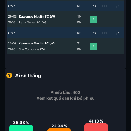
UWPL
FT/HT
T/B
DHP
T/X
29-03
Kawempe Muslim FC (W)
1
0
T
2026
Lady Doves FC (W)
0
0
UWPL
FT/HT
T/B
DHP
T/X
15-03
Kawempe Muslim FC (W)
2
1
T
2026
She Corporate (W)
0
0
Ai sẽ thắng
Phiếu bầu:
462
Xem kết quả sau khi bỏ phiếu
41.13
%
35.93
%
22.94
%