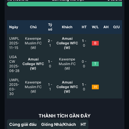
Tỷ
Ngày
Chủ
Khách
HT
W/L
AH
O/U
số
UWPL
Kawempe
Amusi
2
-
1
-
2025-
Muslim FC
College WFC
B
1
0
11-15
(W)
(W)
UGA
Amusi
Kawempe
CW
1
-
0
-
College WFC
Muslim FC
T
2025-
0
0
(W)
(W)
06-28
UWPL
Kawempe
Amusi
2025-
1
-
1
-
Muslim FC
College WFC
H
03-
1
0
(W)
(W)
30
THÀNH TÍCH GẦN ĐÂY
Cùng giải đấu
Giống Nhà/Khách
HT