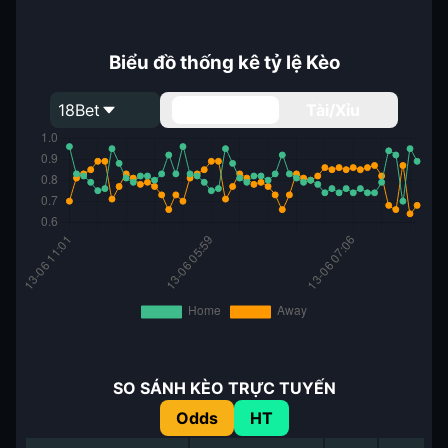
Biểu đồ thống kê tỷ lệ Kèo
18Bet
Handicap
Tài/Xỉu
SO SÁNH KÈO TRỰC TUYẾN
Odds
HT