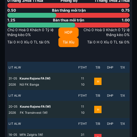
0
Thắng
3
Hoà
1
Thua
Phong độ
1
Thắng
1
Hoà
2
Thua
0.50
Bàn thắng mỗi trận
0.75
1.25
Bàn thua mỗi trận
1.00
Chủ
0
Hoà
0
Khách
0
Tỷ lệ
Chủ
0
Hoà
0
Khách
0
Tỷ lệ
HDP
thắng kèo
0
%
thắng kèo
0
%
Tài
0
H
0
Xỉu
0
TL tài
0
%
Tài Xỉu
Tài
0
H
0
Xỉu
0
TL tài
0
%
LIT ALW
FT/HT
T/B
DHP
T/X
31-05
Kauno Rajono FA (W)
1
1
H
2026
Nữ FK Banga
1
0
LIT ALW
FT/HT
T/B
DHP
T/X
20-05
Kauno Rajono FA (W)
1
1
H
2026
FK Transinvest (W)
1
0
LIT ALW
FT/HT
T/B
DHP
T/X
16-05
MFA Zalgiris (W)
3
1