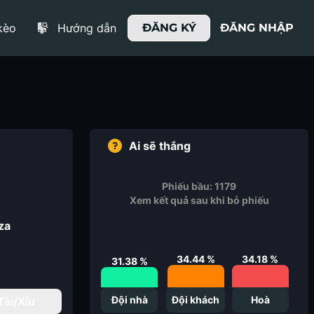
kèo
Hướng dẫn
ĐĂNG KÝ
ĐĂNG NHẬP
Ai sẽ thắng
Phiếu bầu:
1179
Xem kết quả sau khi bỏ phiếu
za
34.44
%
34.18
%
31.38
%
Đội nhà
Đội khách
Hoà
Tài/Xỉu