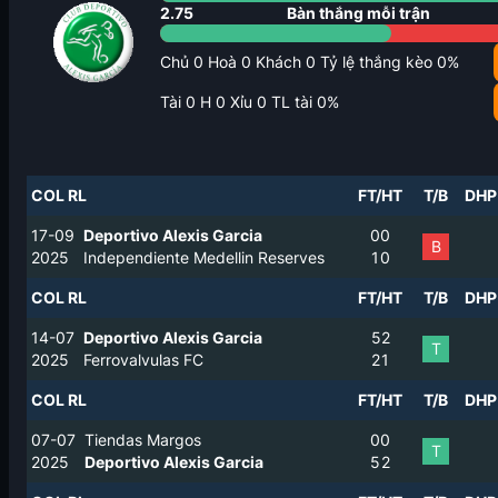
2.75
Bàn thắng mỗi trận
Chủ
0
Hoà
0
Khách
0
Tỷ lệ thắng kèo
0
%
Tài
0
H
0
Xỉu
0
TL tài
0
%
COL RL
FT/HT
T/B
DHP
17-09
Deportivo Alexis Garcia
0
0
B
2025
Independiente Medellin Reserves
1
0
COL RL
FT/HT
T/B
DHP
14-07
Deportivo Alexis Garcia
5
2
T
2025
Ferrovalvulas FC
2
1
COL RL
FT/HT
T/B
DHP
07-07
Tiendas Margos
0
0
T
2025
Deportivo Alexis Garcia
5
2