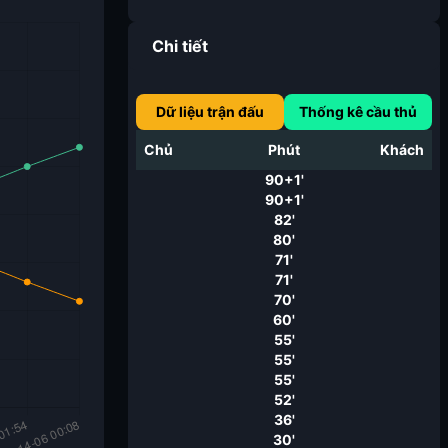
Chi tiết
Dữ liệu trận đấu
Thống kê cầu thủ
Chủ
Phút
Khách
90+1'
90+1'
82'
80'
71'
71'
70'
60'
55'
55'
55'
52'
36'
30'