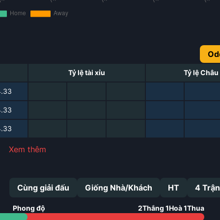
Od
Tỷ lệ tài xỉu
Tỷ lệ Châu
4.33
4.33
4.33
Xem thêm
Cùng giải đấu
Giống Nhà/Khách
HT
4
Trận
Phong độ
2
Thắng
1
Hoà
1
Thua