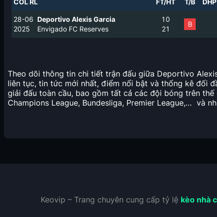
COL RL
FT/HT
T/B
DHP
28-06
Deportivo Alexis Garcia
1
0
B
2025
Envigado FC Reserves
2
1
Theo dõi thông tin chi tiết trận đấu giữa Deportivo Alex
liên tục, tin tức mới nhất, điểm nổi bật và thống kê đối 
giải đấu toàn cầu, bao gồm tất cả các đội bóng trên thế 
Champions League, Bundesliga, Premier League,… và nhi
Keovip – Trang chuyên cung cấp tỷ lệ
kèo nhà c