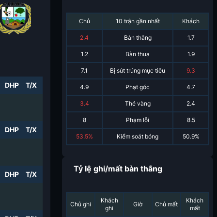
Chủ
10 trận gần nhất
Khách
2.4
Bàn thắng
1.7
1.2
Bàn thua
1.9
7.1
Bị sút trúng mục tiêu
9.3
DHP
T/X
4.9
Phạt góc
4.7
3.4
Thẻ vàng
2.4
8
Phạm lỗi
8.5
DHP
T/X
53.5%
Kiểm soát bóng
50.9%
Tỷ lệ ghi/mất bàn thắng
DHP
T/X
Khách
Khách
Chủ ghi
Giờ
Chủ mất
ghi
mất