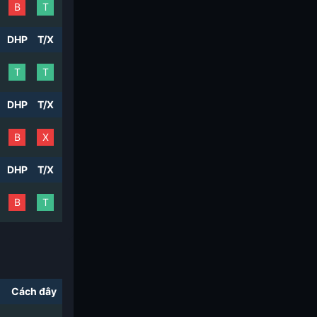
B
T
DHP
T/X
T
T
DHP
T/X
B
X
DHP
T/X
B
T
Cách đây