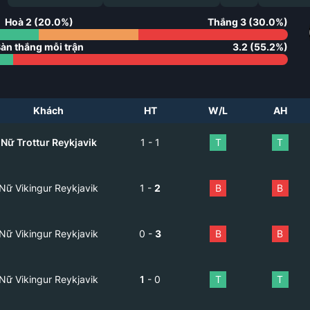
Hoà
2
(
20.0
%)
Thắng
3
(
30.0
%)
àn thắng mỗi trận
3.2
(
55.2
%)
Khách
HT
W/L
AH
Nữ Trottur Reykjavik
1
-
1
T
T
Nữ Vikingur Reykjavik
1
-
2
B
B
Nữ Vikingur Reykjavik
0
-
3
B
B
Nữ Vikingur Reykjavik
1
-
0
T
T