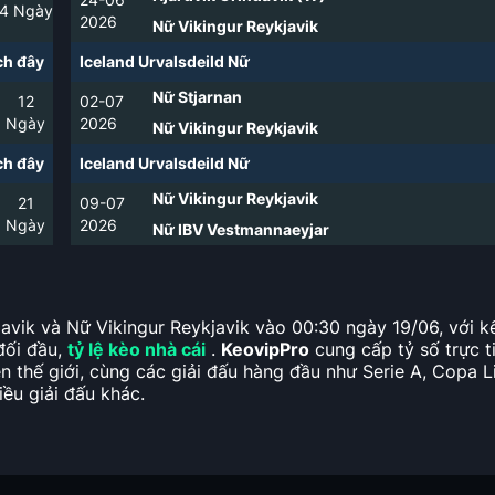
4
Ngày
2026
Nữ Vikingur Reykjavik
h đây
Iceland Urvalsdeild Nữ
Nữ Stjarnan
12
02-07
Ngày
2026
Nữ Vikingur Reykjavik
h đây
Iceland Urvalsdeild Nữ
Nữ Vikingur Reykjavik
21
09-07
Ngày
2026
Nữ IBV Vestmannaeyjar
kjavik và Nữ Vikingur Reykjavik vào 00:30 ngày 19/06, với k
 đối đầu,
tỷ lệ kèo nhà cái
.
KeovipPro
cung cấp tỷ số trực t
n thế giới, cùng các giải đấu hàng đầu như Serie A, Copa L
ều giải đấu khác.