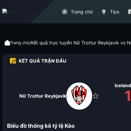
Trang chủ
Tips
/
Kết quả trực tuyến Nữ Trottur Reykjavik vs N
Trang chủ
KẾT QUẢ TRẬN ĐẤU
Icelan
Nữ Trottur Reykjavik
Biểu đồ thống kê tỷ lệ Kèo