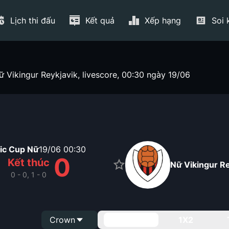
Lịch thi đấu
Kết quả
Xếp hạng
Soi 
ữ Vikingur Reykjavik, livescore, 00:30 ngày 19/06
dic Cup Nữ
19/06
00:30
1
0
Kết thúc
Nữ Vikingur Re
0 - 0, 1 - 0
Crown
Handicap
1X2