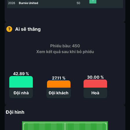
T
2026
Burnie United
5
0
Ai sẽ thắng
Phiếu bầu:
450
Xem kết quả sau khi bỏ phiếu
42.89
%
30.00
%
27.11
%
Đội nhà
Đội khách
Hoà
Đội hình