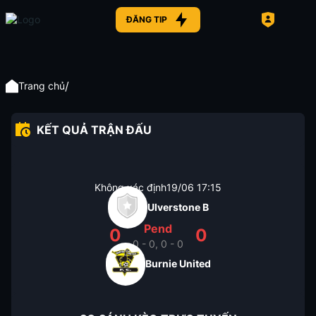
ĐĂNG TIP
/
Trang chủ
KẾT QUẢ TRẬN ĐẤU
Không xác định
19/06
17:15
Ulverstone B
Pend
0
0
0 - 0, 0 - 0
Burnie United