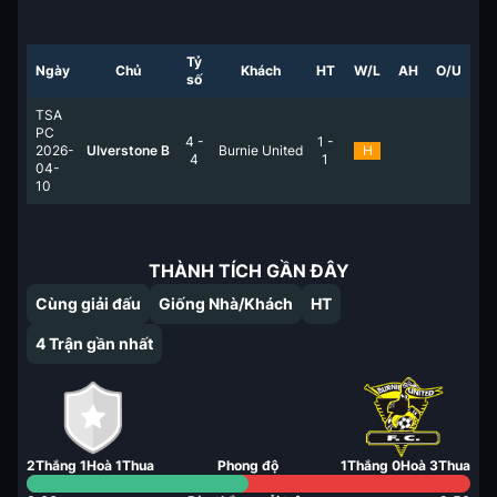
Tỷ
Ngày
Chủ
Khách
HT
W/L
AH
O/U
số
TSA
PC
4
-
1
-
2026-
Ulverstone B
Burnie United
H
4
1
04-
10
THÀNH TÍCH GẦN ĐÂY
Cùng giải đấu
Giống Nhà/Khách
HT
4
Trận gần nhất
2
Thắng
1
Hoà
1
Thua
Phong độ
1
Thắng
0
Hoà
3
Thua