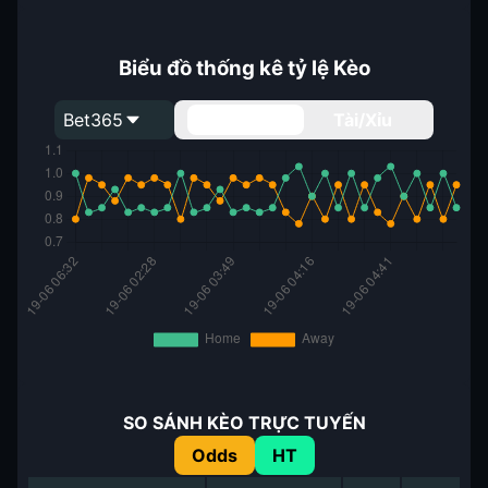
Biểu đồ thống kê tỷ lệ Kèo
Bet365
Handicap
Tài/Xỉu
SO SÁNH KÈO TRỰC TUYẾN
Odds
HT