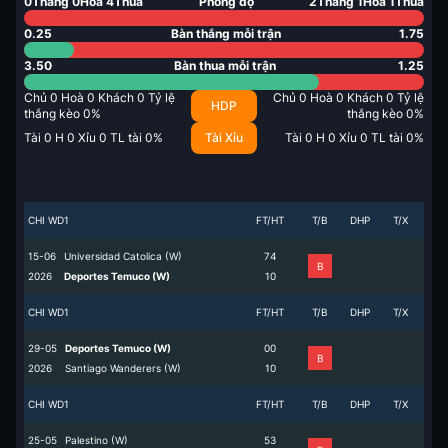
0
Thắng
0
Hoà
4
Thua
Phong độ
2
Thắng
1
Hoà
1
Thua
0.25
Bàn thắng mỗi trận
1.75
3.50
Bàn thua mỗi trận
1.25
Chủ
0
Hoà
0
Khách
0
Tỷ lệ
Chủ
0
Hoà
0
Khách
0
Tỷ lệ
HDP
thắng kèo
0
%
thắng kèo
0
%
Tài
0
H
0
Xỉu
0
TL tài
0
%
Tài Xỉu
Tài
0
H
0
Xỉu
0
TL tài
0
%
CHI WD1
FT/HT
T/B
DHP
T/X
15-06
Universidad Catolica (W)
7
4
B
2026
Deportes Temuco (W)
1
0
CHI WD1
FT/HT
T/B
DHP
T/X
29-05
Deportes Temuco (W)
0
0
B
2026
Santiago Wanderers (W)
1
0
CHI WD1
FT/HT
T/B
DHP
T/X
25-05
Palestino (W)
5
3