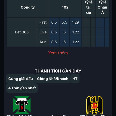
Tỷ lệ
Tỷ lệ
Công ty
1X2
tài
Châu
xỉu
Á
First
6.5
5.5
1.29
Bet 365
Live
8.5
6
1.22
Run
8.5
6
1.22
Xem thêm
THÀNH TÍCH GẦN ĐÂY
Cùng giải đấu
Giống Nhà/Khách
HT
4
Trận gần nhất