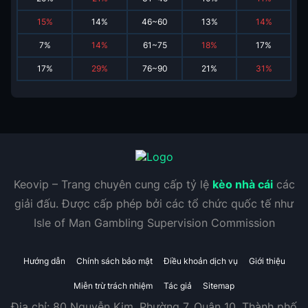
15
%
14
%
46~60
13
%
14
%
7
%
14
%
61~75
18
%
17
%
17
%
29
%
76~90
21
%
31
%
Keovip – Trang chuyên cung cấp tỷ lệ
kèo nhà cái
các
giải đấu. Được cấp phép bởi các tổ chức quốc tế như
Isle of Man Gambling Supervision Commission
Hướng dẫn
Chính sách bảo mật
Điều khoản dịch vụ
Giới thiệu
Miễn trừ trách nhiệm
Tác giả
Sitemap
Địa chỉ:
80 Nguyễn Kim, Phường 7, Quận 10, Thành phố