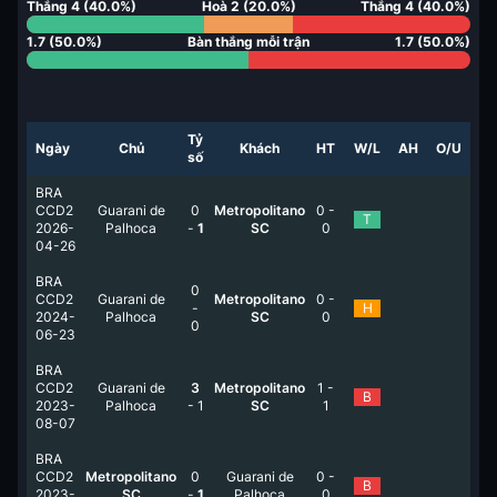
Thắng
4
(
40.0
%)
Hoà
2
(
20.0
%)
Thắng
4
(
40.0
%)
1.7
(
50.0
%)
Bàn thắng mỗi trận
1.7
(
50.0
%)
Tỷ
Ngày
Chủ
Khách
HT
W/L
AH
O/U
số
BRA
CCD2
Guarani de
0
Metropolitano
0
-
T
2026-
Palhoca
-
1
SC
0
04-26
BRA
0
CCD2
Guarani de
Metropolitano
0
-
-
H
2024-
Palhoca
SC
0
0
06-23
BRA
CCD2
Guarani de
3
Metropolitano
1
-
B
2023-
Palhoca
-
1
SC
1
08-07
BRA
CCD2
Metropolitano
0
Guarani de
0
-
B
2023-
SC
-
1
Palhoca
0