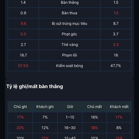
1.4
Bàn thắng
1.5
0.9
Bàn thua
1.5
9.6
Bị sút trúng mục tiêu
8.7
5.3
Phạt góc
3.7
2.7
Thẻ vàng
3.3
16.7
Phạm lỗi
16
57.3%
Kiểm soát bóng
47.7%
Tỷ lệ ghi/mất bàn thắng
Chủ ghi
Khách ghi
Giờ
Chủ mất
Khách mất
17
%
7
%
1~15
16
%
17
%
22
%
12
%
16~30
18
%
8
%
20
%
21
%
31~45
10
%
11
%