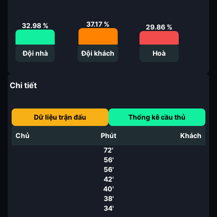
37.17
%
32.98
%
29.86
%
Đội nhà
Đội khách
Hoà
Chi tiết
Dữ liệu trận đấu
Thống kê cầu thủ
Chủ
Phút
Khách
72'
56'
56'
42'
40'
38'
34'