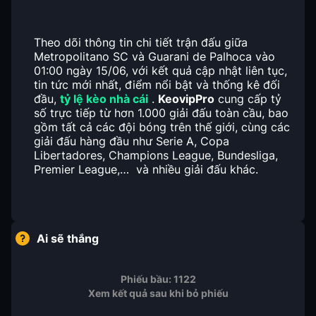
Theo dõi thông tin chi tiết trận đấu giữa
Metropolitano SC và Guarani de Palhoca vào
01:00 ngày 15/06, với kết quả cập nhật liên tục,
tin tức mới nhất, điểm nổi bật và thống kê đối
đầu,
tỷ lệ kèo nhà cái
.
KeovipPro
cung cấp tỷ
số trực tiếp từ hơn 1.000 giải đấu toàn cầu, bao
gồm tất cả các đội bóng trên thế giới, cùng các
giải đấu hàng đầu như Serie A, Copa
Libertadores, Champions League, Bundesliga,
Premier League,… và nhiều giải đấu khác.
Ai sẽ thắng
Phiếu bầu:
1122
Xem kết quả sau khi bỏ phiếu