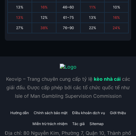
13
%
16
%
46~60
11
%
10
%
13
%
12
%
61~75
13
%
16
%
27
%
38
%
76~90
22
%
24
%
Keovip – Trang chuyên cung cấp tỷ lệ
kèo nhà cái
các
giải đấu. Được cấp phép bởi các tổ chức quốc tế như
Isle of Man Gambling Supervision Commission
Hướng dẫn
Chính sách bảo mật
Điều khoản dịch vụ
Giới thiệu
Miễn trừ trách nhiệm
Tác giả
Sitemap
Địa chỉ:
80 Nguyễn Kim, Phường 7, Quận 10, Thành phố