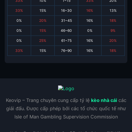
33
%
10
%
1~15
33
%
20
%
33
%
15
%
16~30
16
%
13
%
0
%
20
%
31~45
16
%
18
%
0
%
15
%
46~60
0
%
9
%
0
%
25
%
61~75
16
%
20
%
33
%
15
%
76~90
16
%
18
%
Keovip – Trang chuyên cung cấp tỷ lệ
kèo nhà cái
các
giải đấu. Được cấp phép bởi các tổ chức quốc tế như
Isle of Man Gambling Supervision Commission