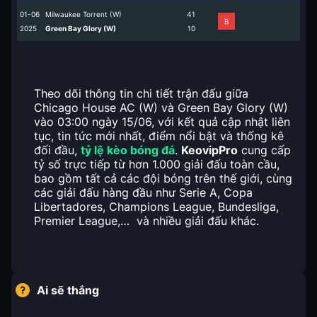
01-06
Milwaukee Torrent (W)
4
1
B
2025
Green Bay Glory (W)
1
0
Theo dõi thông tin chi tiết trận đấu giữa
Chicago House AC (W) và Green Bay Glory (W)
vào 03:00 ngày 15/06, với kết quả cập nhật liên
tục, tin tức mới nhất, điểm nổi bật và thống kê
đối đầu,
tỷ lệ kèo bóng đá
.
KeovipPro
cung cấp
tỷ số trực tiếp từ hơn 1.000 giải đấu toàn cầu,
bao gồm tất cả các đội bóng trên thế giới, cùng
các giải đấu hàng đầu như Serie A, Copa
Libertadores, Champions League, Bundesliga,
Premier League,… và nhiều giải đấu khác.
Ai sẽ thắng