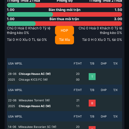
1
Thắng
1
Hoà
2
Thua
Phong độ
1
Thắng
1
Hoà
2
Thua
1.00
Bàn thắng mỗi trận
1.50
1.00
Bàn thua mỗi trận
3.00
Chủ
0
Hoà
0
Khách
0
Tỷ lệ
Chủ
0
Hoà
0
Khách
0
Tỷ lệ
HDP
thắng kèo
0
%
thắng kèo
0
%
Tài
0
H
0
Xỉu
0
TL tài
0
%
Tài Xỉu
Tài
0
H
0
Xỉu
0
TL tài
0
%
USA WPSL
FT/HT
T/B
DHP
T/X
28-06
Chicago House AC (W)
2
0
T
2025
Chicago KICS FC (W)
0
0
USA WPSL
FT/HT
T/B
DHP
T/X
22-06
Milwaukee Torrent (W)
2
1
B
2025
Chicago House AC (W)
1
1
USA WPSL
FT/HT
T/B
DHP
T/X
14-06
Milwaukee Bavarian SC (W)
2
0