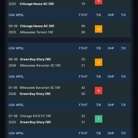
B
2025
Chicago House AC (W)
1
0
USA WPSL
FT/HT
T/B
DHP
T/X
09-06
Chicago House AC (W)
0
0
H
2025
Milwaukee Torrent (W)
0
0
USA WPSL
FT/HT
T/B
DHP
T/X
08-06
Green Bay Glory (W)
2
0
H
2026
Milwaukee Bavarian SC (W)
2
1
USA WPSL
FT/HT
T/B
DHP
T/X
01-06
Milwaukee Bavarian SC (W)
4
2
B
2026
Green Bay Glory (W)
0
0
USA WPSL
FT/HT
T/B
DHP
T/X
07-06
Chicago KICS FC (W)
2
2
T
2025
Green Bay Glory (W)
3
1
USA WPSL
FT/HT
T/B
DHP
T/X