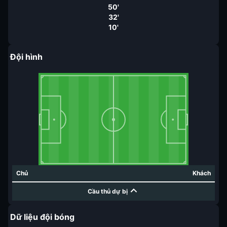
50'
32'
10'
Đội hình
Chủ
Khách
Cầu thủ dự bị
Dữ liệu đội bóng