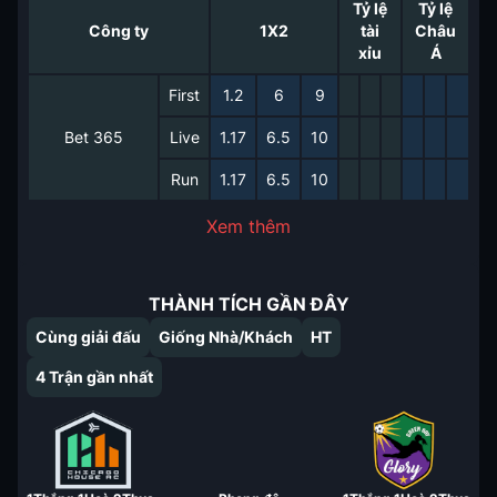
Tỷ lệ
Tỷ lệ
Công ty
1X2
tài
Châu
xỉu
Á
First
1.2
6
9
Bet 365
Live
1.17
6.5
10
Run
1.17
6.5
10
Xem thêm
THÀNH TÍCH GẦN ĐÂY
Cùng giải đấu
Giống Nhà/Khách
HT
4
Trận gần nhất