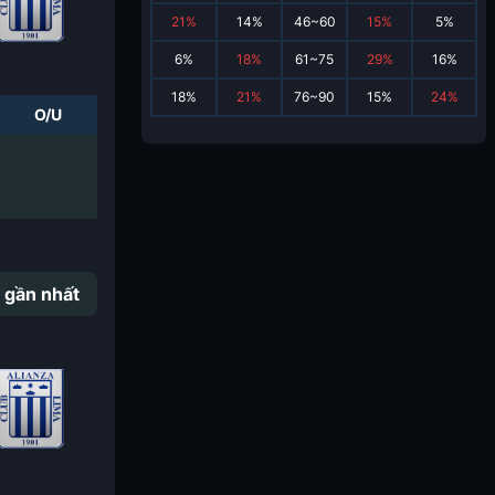
21
%
14
%
46~60
15
%
5
%
6
%
18
%
61~75
29
%
16
%
18
%
21
%
76~90
15
%
24
%
O/U
 gần nhất