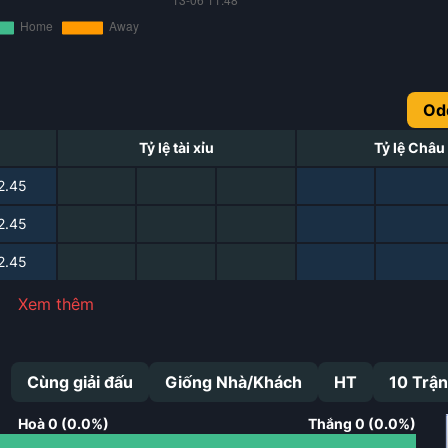
Od
Tỷ lệ tài xỉu
Tỷ lệ Châu
2.45
2.45
2.45
Xem thêm
Cùng giải đấu
Giống Nhà/Khách
HT
10
Trận
Hoà
0
(
0.0
%)
Thắng
0
(
0.0
%)