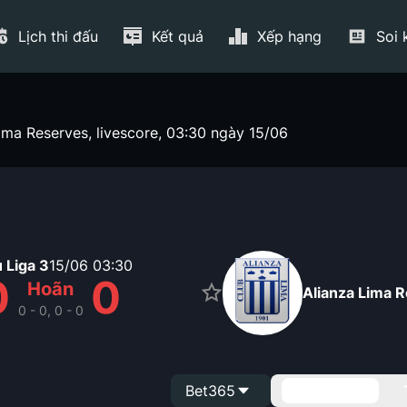
Lịch thi đấu
Kết quả
Xếp hạng
Soi 
ima Reserves, livescore, 03:30 ngày 15/06
 Liga 3
15/06
03:30
0
0
Hoãn
Alianza Lima 
0 - 0, 0 - 0
Bet365
Handicap