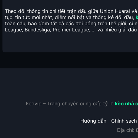
Theo dõi thông tin chi tiết trận đấu giữa Union Huaral v
tục, tin tức mới nhất, điểm nổi bật và thống kê đối đầu,
toàn cầu, bao gồm tất cả các đội bóng trên thế giới, cù
League, Bundesliga, Premier League,… và nhiều giải đấu
Keovip – Trang chuyên cung cấp tỷ lệ
kèo nhà c
Hướng dẫn
Chính sách
Địa chỉ: