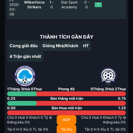
Wilberforce
1
-
Star Sport
0
-
2025-
T
Strikers
0
Academy
0
03-
08
THÀNH TÍCH GẦN ĐÂY
Cùng giải đấu
Giống Nhà/Khách
HT
4
Trận gần nhất
1
Thắng
3
Hoà
0
Thua
Phong độ
0
Thắng
2
Hoà
2
Thua
0.25
Bàn thắng mỗi trận
0.75
0.00
Bàn thua mỗi trận
1.25
Chủ
0
Hoà
0
Khách
0
Tỷ lệ
Chủ
0
Hoà
0
Khách
0
Tỷ lệ
HDP
thắng kèo
0
%
thắng kèo
0
%
Tài
0
H
0
Xỉu
0
TL tài
0
%
Tài Xỉu
Tài
0
H
0
Xỉu
0
TL tài
0
%