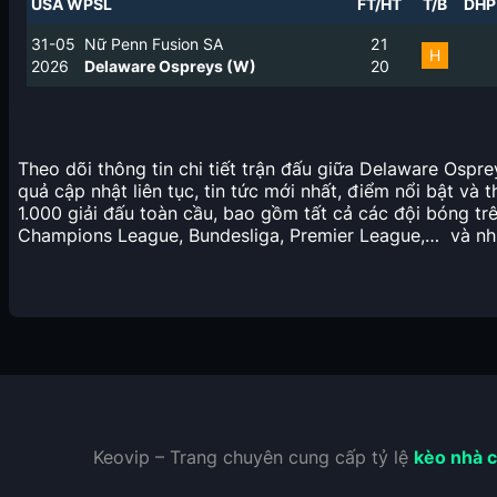
USA WPSL
FT/HT
T/B
DHP
31-05
Nữ Penn Fusion SA
2
1
H
2026
Delaware Ospreys (W)
2
0
Theo dõi thông tin chi tiết trận đấu giữa Delaware Ospr
quả cập nhật liên tục, tin tức mới nhất, điểm nổi bật và 
1.000 giải đấu toàn cầu, bao gồm tất cả các đội bóng trê
Champions League, Bundesliga, Premier League,… và nhi
Keovip – Trang chuyên cung cấp tỷ lệ
kèo nhà c