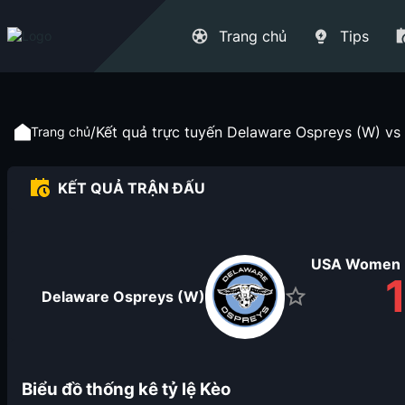
Trang chủ
Tips
/
Kết quả trực tuyến Delaware Ospreys (W) vs 
Trang chủ
KẾT QUẢ TRẬN ĐẤU
USA Women 
Delaware Ospreys (W)
Biểu đồ thống kê tỷ lệ Kèo