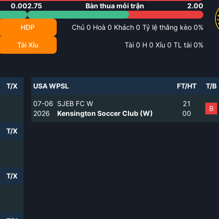
0.00
2.75
Bàn thua mỗi trận
2.00
HDP
Chủ
0
Hoà
0
Khách
0
Tỷ lệ thắng kèo
0
%
Tài Xỉu
Tài
0
H
0
Xỉu
0
TL tài
0
%
T/X
USA WPSL
FT/HT
T/B
07-06
SJEB FC W
2
1
B
2026
Kensington Soccer Club (W)
0
0
T/X
T/X