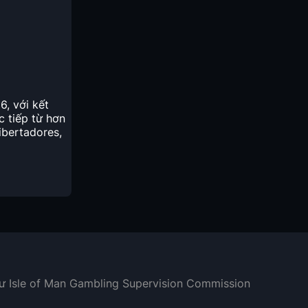
6, với kết
c tiếp từ hơn
ibertadores,
hư Isle of Man Gambling Supervision Commission