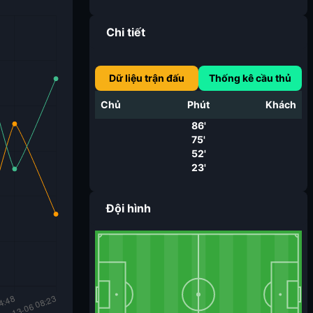
Chi tiết
Dữ liệu trận đấu
Thống kê cầu thủ
Chủ
Phút
Khách
86'
75'
52'
23'
Đội hình