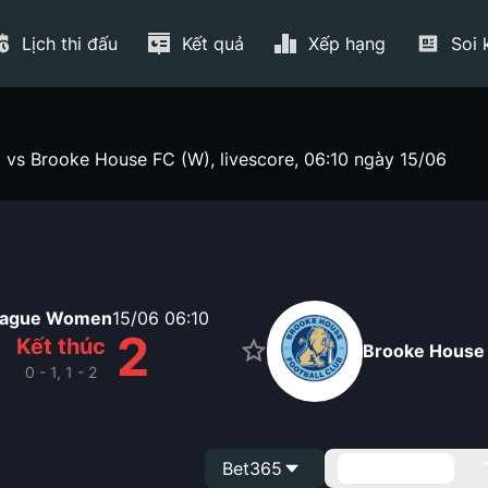
Lịch thi đấu
Kết quả
Xếp hạng
Soi 
) vs Brooke House FC (W), livescore, 06:10 ngày 15/06
eague Women
15/06
06:10
1
2
Kết thúc
Brooke House
0 - 1, 1 - 2
Bet365
Handicap