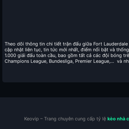
Theo dõi thông tin chi tiết trận đấu giữa Fort Lauderdal
cập nhật liên tục, tin tức mới nhất, điểm nổi bật và thốn
1.000 giải đấu toàn cầu, bao gồm tất cả các đội bóng trê
Champions League, Bundesliga, Premier League,… và nhi
Keovip – Trang chuyên cung cấp tỷ lệ
kèo nhà c