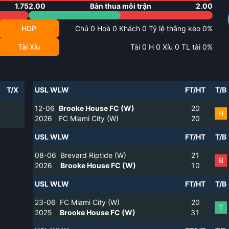
1.75
2.00
Bàn thua mỗi trận
2.00
HDP
Chủ
0
Hoà
0
Khách
0
Tỷ lệ thắng kèo
0
%
Tài Xỉu
Tài
0
H
0
Xỉu
0
TL tài
0
%
T/X
USL WLW
FT/HT
T/B
12-06
Brooke House FC (W)
2
0
H
2026
FC Miami City (W)
2
0
USL WLW
FT/HT
T/B
08-06
Brevard Riptide (W)
2
1
B
2026
Brooke House FC (W)
1
0
USL WLW
FT/HT
T/B
23-06
FC Miami City (W)
2
0
T
2025
Brooke House FC (W)
3
1