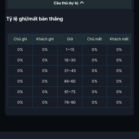
Cầu thủ dự bị
Tỷ lệ ghi/mất bàn thắng
Chủ ghi
Khách ghi
Giờ
Chủ mất
Khách mất
0
%
0
%
1~15
0
%
0
%
0
%
0
%
16~30
0
%
0
%
0
%
0
%
31~45
0
%
0
%
0
%
0
%
46~60
0
%
0
%
0
%
0
%
61~75
0
%
0
%
0
%
0
%
76~90
0
%
0
%