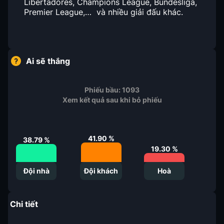
Libertadores, Champions League, Bundesliga,
Premier League,… và nhiều giải đấu khác.
Ai sẽ thắng
Phiếu bầu:
1093
Xem kết quả sau khi bỏ phiếu
41.90
%
38.79
%
19.30
%
Đội nhà
Đội khách
Hoà
Chi tiết