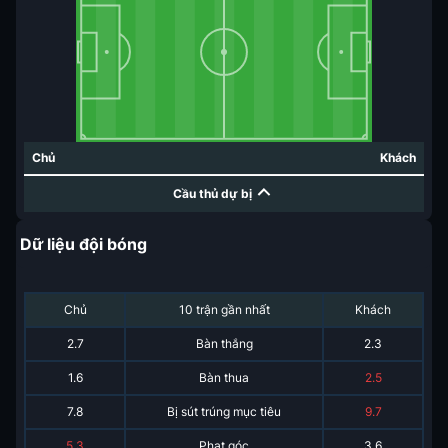
Chủ
Khách
Cầu thủ dự bị
Dữ liệu đội bóng
Chủ
10 trận gần nhất
Khách
2.7
Bàn thắng
2.3
1.6
Bàn thua
2.5
7.8
Bị sút trúng mục tiêu
9.7
5.3
Phạt góc
3.6