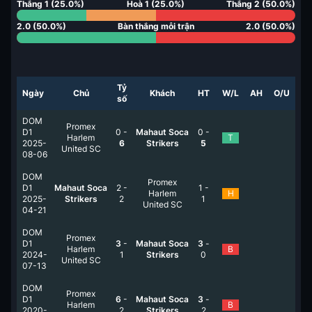
Thắng
1
(
25.0
%)
Hoà
1
(
25.0
%)
Thắng
2
(
50.0
%)
2.0
(
50.0
%)
Bàn thắng mỗi trận
2.0
(
50.0
%)
Tỷ
Ngày
Chủ
Khách
HT
W/L
AH
O/U
số
DOM
Promex
D1
0
-
Mahaut Soca
0
-
Harlem
T
2025-
6
Strikers
5
United SC
08-06
DOM
Promex
D1
Mahaut Soca
2
-
1
-
Harlem
H
2025-
Strikers
2
1
United SC
04-21
DOM
Promex
D1
3
-
Mahaut Soca
3
-
Harlem
B
2024-
1
Strikers
0
United SC
07-13
DOM
Promex
D1
6
-
Mahaut Soca
3
-
Harlem
B
2020-
2
Strikers
2