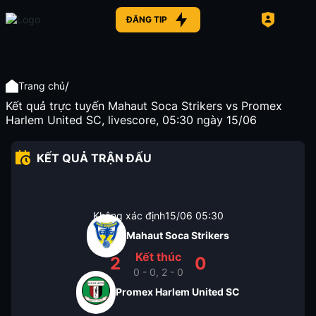
ĐĂNG TIP
/
Trang chủ
Kết quả trực tuyến Mahaut Soca Strikers vs Promex
Harlem United SC, livescore, 05:30 ngày 15/06
KẾT QUẢ TRẬN ĐẤU
Không xác định
15/06
05:30
Mahaut Soca Strikers
Kết thúc
2
0
0 - 0, 2 - 0
Promex Harlem United SC