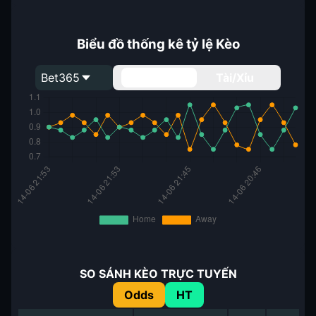
Biểu đồ thống kê tỷ lệ Kèo
Bet365
Handicap
Tài/Xỉu
SO SÁNH KÈO TRỰC TUYẾN
Odds
HT