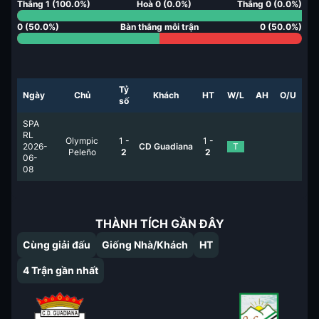
Thắng
1
(
100.0
%)
Hoà
0
(
0.0
%)
Thắng
0
(
0.0
%)
0
(
50.0
%)
Bàn thắng mỗi trận
0
(
50.0
%)
Tỷ
Ngày
Chủ
Khách
HT
W/L
AH
O/U
số
SPA
RL
Olympic
1
-
1
-
2026-
CD Guadiana
T
Peleño
2
2
06-
08
THÀNH TÍCH GẦN ĐÂY
Cùng giải đấu
Giống Nhà/Khách
HT
4
Trận gần nhất