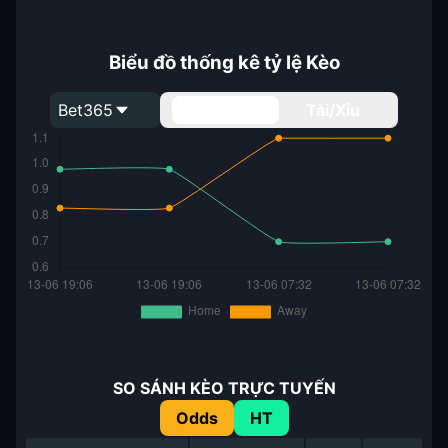
Biểu đồ thống kê tỷ lệ Kèo
Bet365
Handicap
Tài/Xỉu
SO SÁNH KÈO TRỰC TUYẾN
Odds
HT