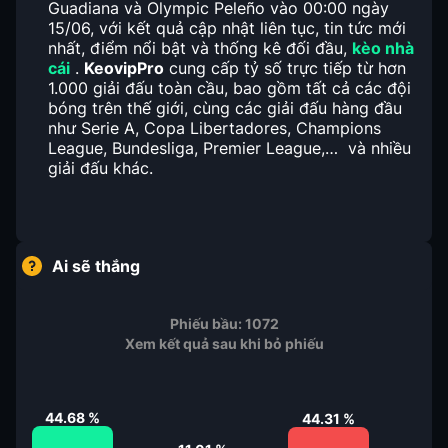
Guadiana và Olympic Peleño vào 00:00 ngày
15/06, với kết quả cập nhật liên tục, tin tức mới
nhất, điểm nổi bật và thống kê đối đầu,
kèo nhà
cái
.
KeovipPro
cung cấp tỷ số trực tiếp từ hơn
1.000 giải đấu toàn cầu, bao gồm tất cả các đội
bóng trên thế giới, cùng các giải đấu hàng đầu
như Serie A, Copa Libertadores, Champions
League, Bundesliga, Premier League,… và nhiều
giải đấu khác.
Ai sẽ thắng
Phiếu bầu:
1072
Xem kết quả sau khi bỏ phiếu
44.68
%
44.31
%