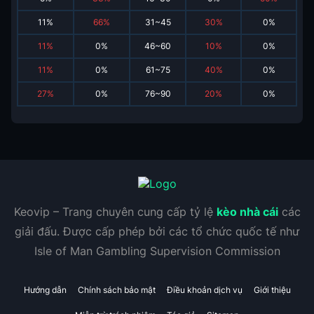
11
%
66
%
31~45
30
%
0
%
11
%
0
%
46~60
10
%
0
%
11
%
0
%
61~75
40
%
0
%
27
%
0
%
76~90
20
%
0
%
Keovip – Trang chuyên cung cấp tỷ lệ
kèo nhà cái
các
giải đấu. Được cấp phép bởi các tổ chức quốc tế như
Isle of Man Gambling Supervision Commission
Hướng dẫn
Chính sách bảo mật
Điều khoản dịch vụ
Giới thiệu