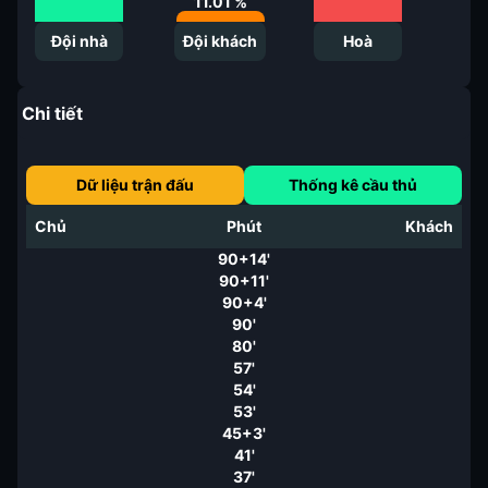
11.01
%
Đội nhà
Đội khách
Hoà
Chi tiết
Dữ liệu trận đấu
Thống kê cầu thủ
Chủ
Phút
Khách
90+14'
90+11'
90+4'
90'
80'
57'
54'
53'
45+3'
41'
37'