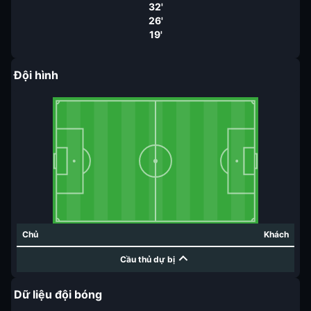
32'
26'
19'
Đội hình
Chủ
Khách
Cầu thủ dự bị
Dữ liệu đội bóng