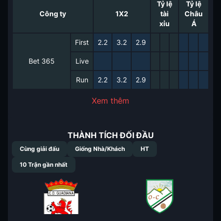
Tỷ lệ
Tỷ lệ
Công ty
1X2
tài
Châu
xỉu
Á
First
2.2
3.2
2.9
Bet 365
Live
Run
2.2
3.2
2.9
Xem thêm
THÀNH TÍCH ĐỐI ĐẦU
Cùng giải đấu
Giống Nhà/Khách
HT
10
Trận gần nhất