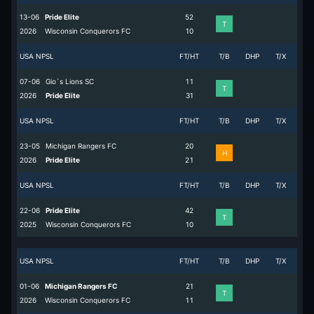
13-06
Pride Elite
5
2
T
2026
Wisconsin Conquerors FC
1
0
USA NPSL
FT/HT
T/B
DHP
T/X
07-06
Gio`s Lions SC
1
1
T
2026
Pride Elite
3
1
USA NPSL
FT/HT
T/B
DHP
T/X
23-05
Michigan Rangers FC
2
0
H
2026
Pride Elite
2
1
USA NPSL
FT/HT
T/B
DHP
T/X
22-06
Pride Elite
4
2
T
2025
Wisconsin Conquerors FC
1
0
USA NPSL
FT/HT
T/B
DHP
T/X
01-06
Michigan Rangers FC
2
1
T
2026
Wisconsin Conquerors FC
1
1