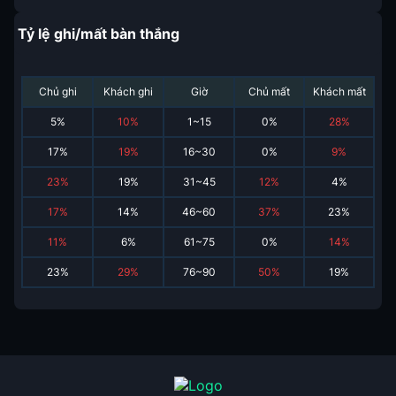
Tỷ lệ ghi/mất bàn thắng
Chủ ghi
Khách ghi
Giờ
Chủ mất
Khách mất
5
%
10
%
1~15
0
%
28
%
17
%
19
%
16~30
0
%
9
%
23
%
19
%
31~45
12
%
4
%
17
%
14
%
46~60
37
%
23
%
11
%
6
%
61~75
0
%
14
%
23
%
29
%
76~90
50
%
19
%