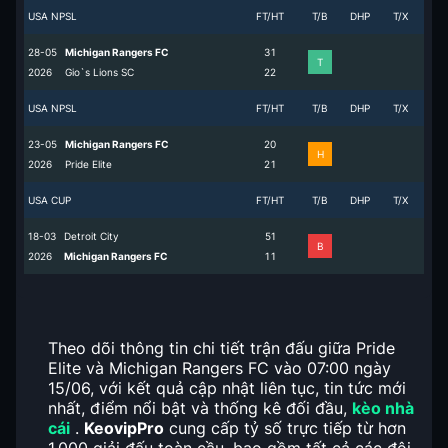
USA NPSL
FT/HT
T/B
DHP
T/X
28-05
Michigan Rangers FC
3
1
T
2026
Gio`s Lions SC
2
2
USA NPSL
FT/HT
T/B
DHP
T/X
23-05
Michigan Rangers FC
2
0
H
2026
Pride Elite
2
1
USA CUP
FT/HT
T/B
DHP
T/X
18-03
Detroit City
5
1
B
2026
Michigan Rangers FC
1
1
Theo dõi thông tin chi tiết trận đấu giữa Pride
Elite và Michigan Rangers FC vào 07:00 ngày
15/06, với kết quả cập nhật liên tục, tin tức mới
nhất, điểm nổi bật và thống kê đối đầu,
kèo nhà
cái
.
KeovipPro
cung cấp tỷ số trực tiếp từ hơn