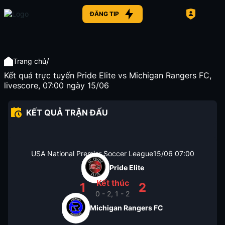
ĐĂNG TIP
/
Trang chủ
Kết quả trực tuyến Pride Elite vs Michigan Rangers FC,
livescore, 07:00 ngày 15/06
KẾT QUẢ TRẬN ĐẤU
USA National Premier Soccer League
15/06
07:00
Pride Elite
Kết thúc
1
2
0 - 2, 1 - 2
Michigan Rangers FC