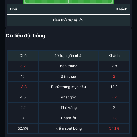
Chủ
Khách
Cầu thủ dự bị
Dữ liệu đội bóng
Chủ
10 trận gần nhất
Khách
3.2
Bàn thắng
2.8
1.1
Bàn thua
2
13.8
Bị sút trúng mục tiêu
12.3
4.5
Phạt góc
7.2
2.2
Thẻ vàng
2
0
Phạm lỗi
11.8
52.5%
Kiểm soát bóng
54.1%