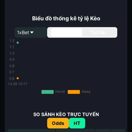
Biểu đồ thống kê tỷ lệ Kèo
1xBet
Handicap
Tài/Xỉu
SO SÁNH KÈO TRỰC TUYẾN
Odds
HT