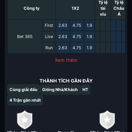
Tỷ lệ
Tỷ lệ
Công ty
1X2
tài
Châu
xỉu
Á
First
2.63
4.75
1.9
Bet 365
Live
2.63
4.75
1.9
Run
2.63
4.75
1.9
Xem thêm
THÀNH TÍCH GẦN ĐÂY
Cùng giải đấu
Giống Nhà/Khách
HT
4
Trận gần nhất