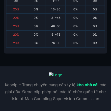
0
%
0
%
1~15
0
%
0
%
20
%
0
%
16~30
0
%
0
%
20
%
0
%
31~45
0
%
0
%
20
%
0
%
46~60
0
%
0
%
20
%
0
%
61~75
0
%
0
%
20
%
0
%
76~90
0
%
0
%
Keovip – Trang chuyên cung cấp tỷ lệ
kèo nhà cái
các
giải đấu. Được cấp phép bởi các tổ chức quốc tế như
Isle of Man Gambling Supervision Commission