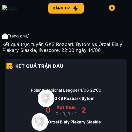
ĐĂNG TIP
/
Trang chủ
Kết quả trực tuyến GKS Rozbark Bytom vs Orzel Bialy
Piekary Slaskie, livescore, 22:00 ngày 14/06
KẾT QUẢ TRẬN ĐẤU
Poland Regional League
14/06
22:00
GKS Rozbark Bytom
Kết thúc
0
2
0 - 0, 0 - 2
Orzel Bialy Piekary Slaskie