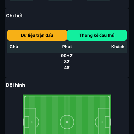
Chi tiết
Dữ liệu trận đấu
Thống kê cầu thủ
Chủ
Phút
Khách
90+2'
82'
48'
Đội hình