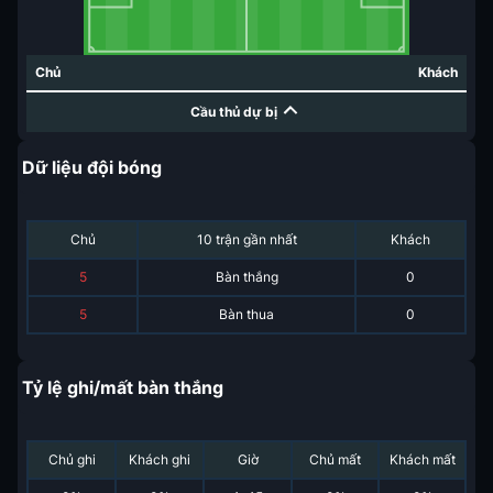
Chủ
Khách
Cầu thủ dự bị
Dữ liệu đội bóng
Chủ
10 trận gần nhất
Khách
5
Bàn thắng
0
5
Bàn thua
0
Tỷ lệ ghi/mất bàn thắng
Chủ ghi
Khách ghi
Giờ
Chủ mất
Khách mất