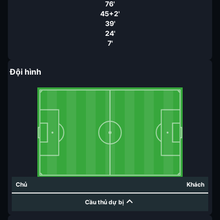
76'
45+2'
39'
24'
7'
Đội hình
Chủ
Khách
Cầu thủ dự bị