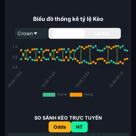
Biểu đồ thống kê tỷ lệ Kèo
Crown
Handicap
Tài/Xỉu
SO SÁNH KÈO TRỰC TUYẾN
Odds
HT