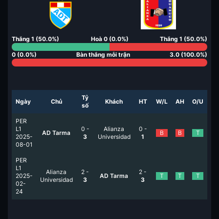
Thắng
1
(
50.0
%)
Hoà
0
(
0.0
%)
Thắng
1
(
50.0
%)
0
(
0.0
%)
Bàn thắng mỗi trận
3.0
(
100.0
%)
Tỷ
Ngày
Chủ
Khách
HT
W/L
AH
O/U
số
PER
L1
0
-
Alianza
0
-
AD Tarma
B
B
T
2025-
3
Universidad
1
08-01
PER
L1
Alianza
2
-
2
-
2025-
AD Tarma
T
T
T
Universidad
3
3
02-
24