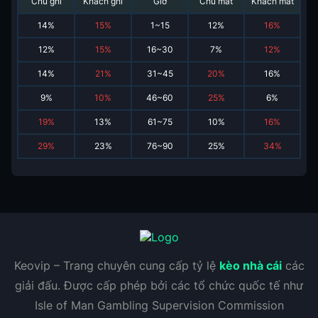
Chủ ghi
Khách ghi
Giờ
Chủ mất
Khách mất
14
%
15
%
1~15
12
%
16
%
12
%
15
%
16~30
7
%
12
%
14
%
21
%
31~45
20
%
16
%
9
%
10
%
46~60
25
%
6
%
19
%
13
%
61~75
10
%
16
%
29
%
23
%
76~90
25
%
34
%
Keovip – Trang chuyên cung cấp tỷ lệ
kèo nhà cái
các
giải đấu. Được cấp phép bởi các tổ chức quốc tế như
Isle of Man Gambling Supervision Commission