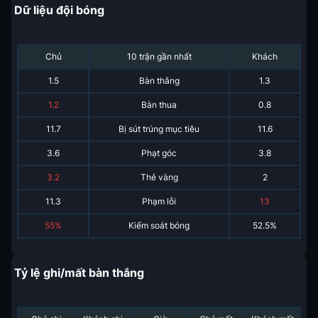
Dữ liệu đội bóng
Chủ
10 trận gần nhất
Khách
1.5
Bàn thắng
1.3
1.2
Bàn thua
0.8
11.7
Bị sút trúng mục tiêu
11.6
3.6
Phạt góc
3.8
3.2
Thẻ vàng
2
11.3
Phạm lỗi
13
55%
Kiểm soát bóng
52.5%
Tỷ lệ ghi/mất bàn thắng