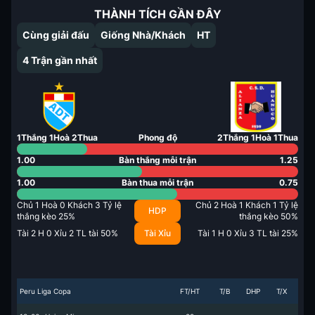
THÀNH TÍCH GẦN ĐÂY
Cùng giải đấu
Giống Nhà/Khách
HT
4
Trận gần nhất
1
Thắng
1
Hoà
2
Thua
Phong độ
2
Thắng
1
Hoà
1
Thua
1.00
Bàn thắng mỗi trận
1.25
1.00
Bàn thua mỗi trận
0.75
Chủ
1
Hoà
0
Khách
3
Tỷ lệ
Chủ
2
Hoà
1
Khách
1
Tỷ lệ
HDP
thắng kèo
25
%
thắng kèo
50
%
Tài
2
H
0
Xỉu
2
TL tài
50
%
Tài Xỉu
Tài
1
H
0
Xỉu
3
TL tài
25
%
Peru Liga Copa
FT/HT
T/B
DHP
T/X