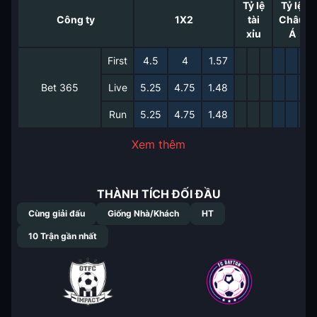
Tỷ lệ
Tỷ lệ
Công ty
1X2
tài
Châu
xỉu
Á
First
4.5
4
1.57
Bet 365
Live
5.25
4.75
1.48
Run
5.25
4.75
1.48
Xem thêm
THÀNH TÍCH ĐỐI ĐẦU
Cùng giải đấu
Giống Nhà/Khách
HT
10
Trận gần nhất