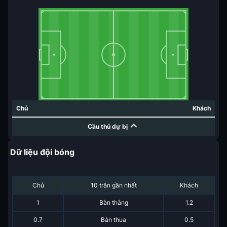
Chủ
Khách
Cầu thủ dự bị
Dữ liệu đội bóng
Chủ
10 trận gần nhất
Khách
1
Bàn thắng
1.2
0.7
Bàn thua
0.5