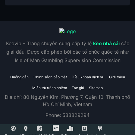
Keovip – Trang chuyên cung cấp tỷ lệ
kèo nhà cái
các
giải đấu. Được cấp phép bởi các tổ chức quốc tế như
Isle of Man Gambling Supervision Commission
Hướng dẫn
Chính sách bảo mật
Điều khoản dịch vụ
Giới thiệu
Miễn trừ trách nhiệm
Tác giả
Sitemap
Địa chỉ:
80 Nguyễn Kim, Phường 7, Quận 10, Thành phố
Hồ Chí Minh, Vietnam
Phone:
588829294