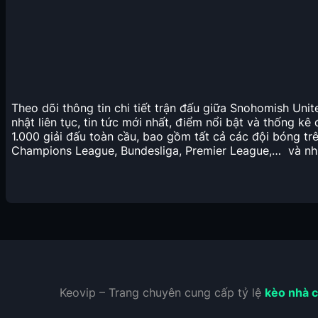
Theo dõi thông tin chi tiết trận đấu giữa Snohomish Un
nhật liên tục, tin tức mới nhất, điểm nổi bật và thống kê
1.000 giải đấu toàn cầu, bao gồm tất cả các đội bóng trê
Champions League, Bundesliga, Premier League,… và nhi
Keovip – Trang chuyên cung cấp tỷ lệ
kèo nhà c