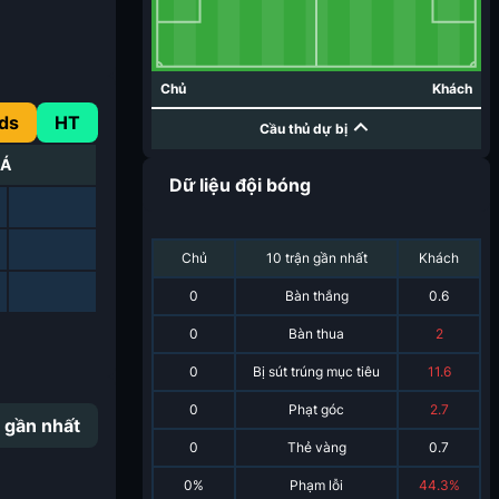
Chủ
Khách
ds
HT
Cầu thủ dự bị
 Á
Dữ liệu đội bóng
Chủ
10 trận gần nhất
Khách
0
Bàn thắng
0.6
0
Bàn thua
2
0
Bị sút trúng mục tiêu
11.6
0
Phạt góc
2.7
 gần nhất
0
Thẻ vàng
0.7
0%
Phạm lỗi
44.3%