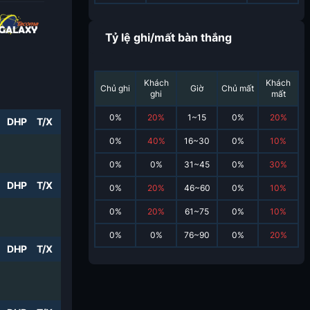
Tỷ lệ ghi/mất bàn thắng
Khách
Khách
Chủ ghi
Giờ
Chủ mất
ghi
mất
0
%
20
%
1~15
0
%
20
%
DHP
T/X
0
%
40
%
16~30
0
%
10
%
0
%
0
%
31~45
0
%
30
%
DHP
T/X
0
%
20
%
46~60
0
%
10
%
0
%
20
%
61~75
0
%
10
%
0
%
0
%
76~90
0
%
20
%
DHP
T/X