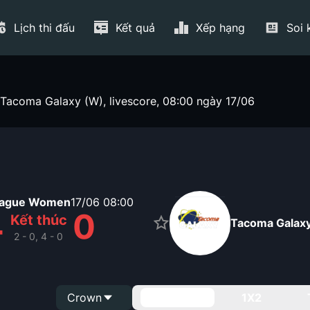
Lịch thi đấu
Kết quả
Xếp hạng
Soi 
 Tacoma Galaxy (W), livescore, 08:00 ngày 17/06
eague Women
17/06
08:00
4
0
Kết thúc
Tacoma Galax
2 - 0, 4 - 0
Crown
Handicap
1X2