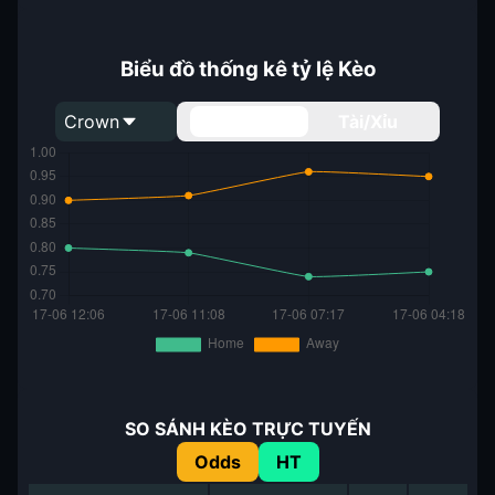
Biểu đồ thống kê tỷ lệ Kèo
Crown
Handicap
Tài/Xỉu
SO SÁNH KÈO TRỰC TUYẾN
Odds
HT