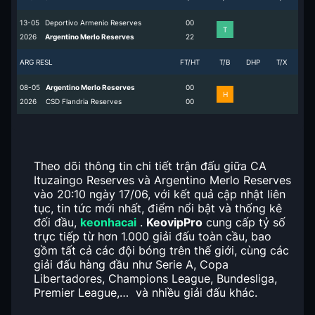
13-05
Deportivo Armenio Reserves
0
0
T
2026
Argentino Merlo Reserves
2
2
ARG RESL
FT/HT
T/B
DHP
T/X
08-05
Argentino Merlo Reserves
0
0
H
2026
CSD Flandria Reserves
0
0
Theo dõi thông tin chi tiết trận đấu giữa CA
Ituzaingo Reserves và Argentino Merlo Reserves
vào 20:10 ngày 17/06, với kết quả cập nhật liên
tục, tin tức mới nhất, điểm nổi bật và thống kê
đối đầu,
keonhacai
.
KeovipPro
cung cấp tỷ số
trực tiếp từ hơn 1.000 giải đấu toàn cầu, bao
gồm tất cả các đội bóng trên thế giới, cùng các
giải đấu hàng đầu như Serie A, Copa
Libertadores, Champions League, Bundesliga,
Premier League,… và nhiều giải đấu khác.