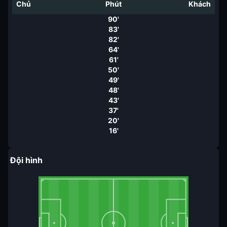
Chủ
Phút
Khách
90'
83'
82'
64'
61'
50'
49'
48'
43'
37'
20'
16'
Đội hình