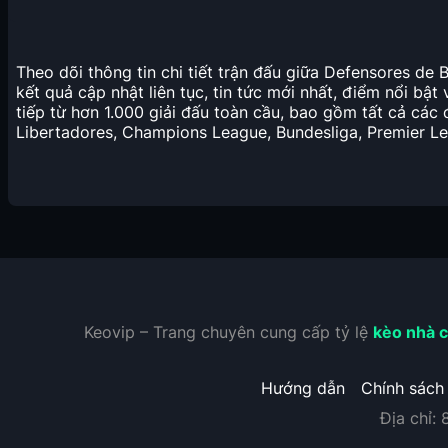
Theo dõi thông tin chi tiết trận đấu giữa Defensores de
kết quả cập nhật liên tục, tin tức mới nhất, điểm nổi bật
tiếp từ hơn 1.000 giải đấu toàn cầu, bao gồm tất cả các 
Libertadores, Champions League, Bundesliga, Premier Le
Keovip – Trang chuyên cung cấp tỷ lệ
kèo nhà c
Hướng dẫn
Chính sách
Địa chỉ: