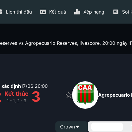
Lịch thi đấu
Kết quả
Xếp hạng
Soi 
eserves vs Agropecuario Reserves, livescore, 20:00 ngày 
 xác định
17/06
20:00
2
3
Kết thúc
Agropecuario
1 - 1, 2 - 3
Crown
Handicap