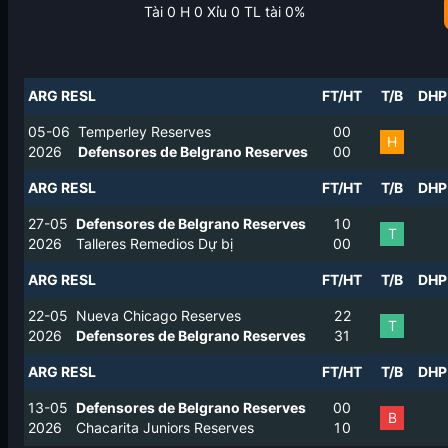
Tài
0
H
0
Xỉu
0
TL tài
0
%
ARG RESL
FT/HT
T/B
DHP
05-06
Temperley Reserves
0
0
H
2026
Defensores de Belgrano Reserves
0
0
ARG RESL
FT/HT
T/B
DHP
27-05
Defensores de Belgrano Reserves
1
0
T
2026
Talleres Remedios Dự bị
0
0
ARG RESL
FT/HT
T/B
DHP
22-05
Nueva Chicago Reserves
2
2
T
2026
Defensores de Belgrano Reserves
3
1
ARG RESL
FT/HT
T/B
DHP
13-05
Defensores de Belgrano Reserves
0
0
B
2026
Chacarita Juniors Reserves
1
0