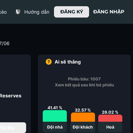
kèo
Hướng dẫn
ĐĂNG KÝ
ĐĂNG NHẬP
17/06
Ai sẽ thắng
Phiếu bầu:
1007
Xem kết quả sau khi bỏ phiếu
 Reserves
41.41
%
32.57
%
26.02
%
Đội nhà
Đội khách
Hoà
Tài/Xỉu