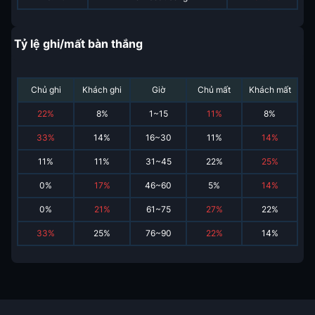
Tỷ lệ ghi/mất bàn thắng
Chủ ghi
Khách ghi
Giờ
Chủ mất
Khách mất
22
%
8
%
1~15
11
%
8
%
33
%
14
%
16~30
11
%
14
%
11
%
11
%
31~45
22
%
25
%
0
%
17
%
46~60
5
%
14
%
0
%
21
%
61~75
27
%
22
%
33
%
25
%
76~90
22
%
14
%