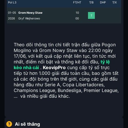
Pol L3
FT/HT
T/B
DHP
T/X
01-05
Grom Nowy Staw
1
0
T
2026
Gryf Wejherowo
0
0
Theo dõi thông tin chi tiết trận đấu giữa Pogon
Mogilno và Grom Nowy Staw vào 22:00 ngày
17/06, với kết quả cập nhật liên tục, tin tức mới
nhất, điểm nổi bật và thống kê đối đầu,
tỷ lệ
kèo nhà cái
.
KeovipPro
cung cấp tỷ số trực
tiếp từ hơn 1.000 giải đấu toàn cầu, bao gồm tất
cả các đội bóng trên thế giới, cùng các giải đấu
hàng đầu như Serie A, Copa Libertadores,
Champions League, Bundesliga, Premier League,
… và nhiều giải đấu khác.
Ai sẽ thắng