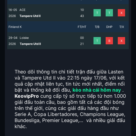
16-05
ACE
1
0
T
T
X
2026
Tampere Utd II
4
3
Finland K
FT/HT
T/B
DHP
T/X
29-04
Loiske
0
0
T
B
X
2026
Tampere Utd II
2
1
Theo dõi thông tin chi tiết trận đấu giữa Lasten
và Tampere Utd II vào 22:15 ngày 17/06, với kết
quả cập nhật liên tục, tin tức mới nhất, điểm nổi
bật và thống kê đối đầu,
kèo nhà cái hôm nay
.
KeovipPro
cung cấp tỷ số trực tiếp từ hơn 1.000
giải đấu toàn cầu, bao gồm tất cả các đội bóng
trên thế giới, cùng các giải đấu hàng đầu như
Serie A, Copa Libertadores, Champions League,
Bundesliga, Premier League,… và nhiều giải đấu
khác.