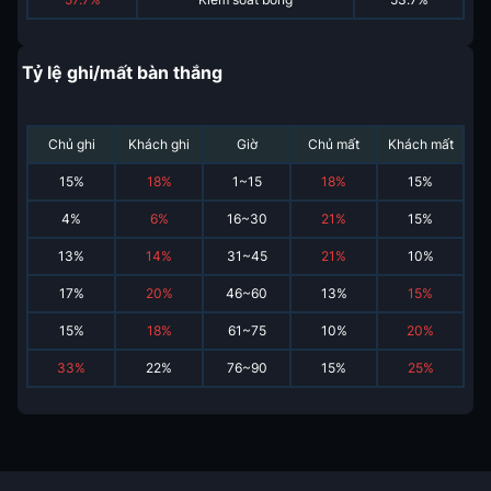
Tỷ lệ ghi/mất bàn thắng
Chủ ghi
Khách ghi
Giờ
Chủ mất
Khách mất
15
%
18
%
1~15
18
%
15
%
4
%
6
%
16~30
21
%
15
%
13
%
14
%
31~45
21
%
10
%
17
%
20
%
46~60
13
%
15
%
15
%
18
%
61~75
10
%
20
%
33
%
22
%
76~90
15
%
25
%