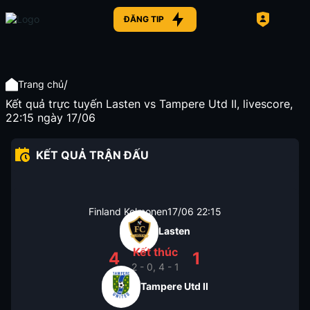
ĐĂNG TIP
/
Trang chủ
Kết quả trực tuyến Lasten vs Tampere Utd II, livescore,
22:15 ngày 17/06
KẾT QUẢ TRẬN ĐẤU
Finland Kolmonen
17/06
22:15
Lasten
Kết thúc
4
1
2 - 0, 4 - 1
Tampere Utd II