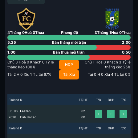
4
Thắng
0
Hoà
0
Thua
Phong độ
3
Thắng
1
Hoà
0
Thua
5.25
Bàn thắng mỗi trận
2.00
1.00
Bàn thua mỗi trận
0.50
Chủ
3
Hoà
0
Khách
0
Tỷ lệ
Chủ
1
Hoà
0
Khách
3
Tỷ lệ
HDP
thắng kèo
100
%
thắng kèo
25
%
Tài
2
H
0
Xỉu
1
TL tài
67
%
Tài Xỉu
Tài
0
H
0
Xỉu
4
TL tài
0
%
Finland K
FT/HT
T/B
DHP
T/X
05-06
Lasten
6
2
T
T
T
2026
Fish United
0
0
Finland K
FT/HT
T/B
DHP
T/X