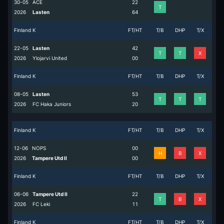
30-05
ACE
2
2
T
2026
Lasten
6
4
Finland K
FT/HT
T/B
DHP
T/X
22-05
Lasten
4
2
T
T
X
2026
Ylojarvi United
0
0
Finland K
FT/HT
T/B
DHP
T/X
08-05
Lasten
5
3
T
T
T
2026
FC Haka Juniors
2
0
Finland K
FT/HT
T/B
DHP
T/X
12-06
NOPS
0
0
H
B
X
2026
Tampere Utd II
0
0
Finland K
FT/HT
T/B
DHP
T/X
06-06
Tampere Utd II
2
2
T
B
X
2026
FC Leki
1
1
Finland K
FT/HT
T/B
DHP
T/X