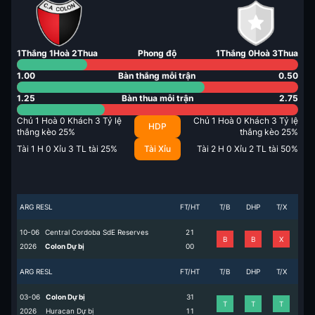
1
Thắng
1
Hoà
2
Thua
Phong độ
1
Thắng
0
Hoà
3
Thua
1.00
Bàn thắng mỗi trận
0.50
1.25
Bàn thua mỗi trận
2.75
Chủ
1
Hoà
0
Khách
3
Tỷ lệ
Chủ
1
Hoà
0
Khách
3
Tỷ lệ
HDP
thắng kèo
25
%
thắng kèo
25
%
Tài
1
H
0
Xỉu
3
TL tài
25
%
Tài Xỉu
Tài
2
H
0
Xỉu
2
TL tài
50
%
ARG RESL
FT/HT
T/B
DHP
T/X
10-06
Central Cordoba SdE Reserves
2
1
B
B
X
2026
Colon Dự bị
0
0
ARG RESL
FT/HT
T/B
DHP
T/X
03-06
Colon Dự bị
3
1
T
T
T
2026
Huracan Dự bị
1
1