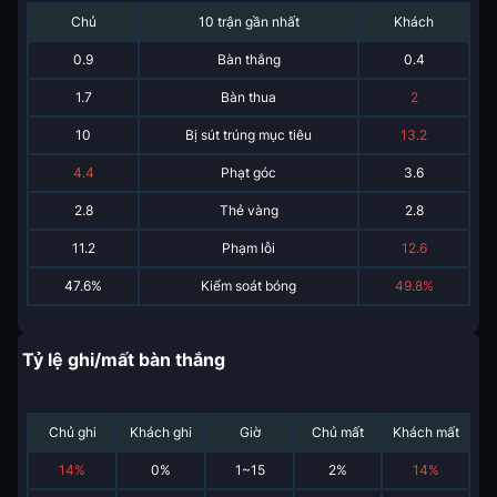
Chủ
10 trận gần nhất
Khách
0.9
Bàn thắng
0.4
1.7
Bàn thua
2
10
Bị sút trúng mục tiêu
13.2
4.4
Phạt góc
3.6
2.8
Thẻ vàng
2.8
11.2
Phạm lỗi
12.6
47.6%
Kiểm soát bóng
49.8%
Tỷ lệ ghi/mất bàn thắng
Chủ ghi
Khách ghi
Giờ
Chủ mất
Khách mất
14
%
0
%
1~15
2
%
14
%