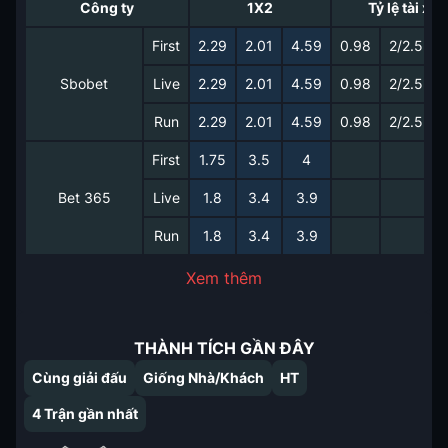
Công ty
1X2
Tỷ lệ tài xỉu
First
2.29
2.01
4.59
0.98
2/2.5
Sbobet
Live
2.29
2.01
4.59
0.98
2/2.5
Run
2.29
2.01
4.59
0.98
2/2.5
First
1.75
3.5
4
Bet 365
Live
1.8
3.4
3.9
Run
1.8
3.4
3.9
Xem thêm
THÀNH TÍCH GẦN ĐÂY
Cùng giải đấu
Giống Nhà/Khách
HT
4
Trận gần nhất