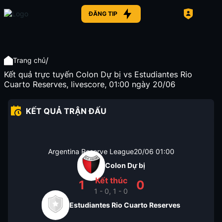
ĐĂNG TIP
/
Trang chủ
Kết quả trực tuyến Colon Dự bị vs Estudiantes Rio
Cuarto Reserves, livescore, 01:00 ngày 20/06
KẾT QUẢ TRẬN ĐẤU
Argentina Reserve League
20/06
01:00
Colon Dự bị
Kết thúc
1
0
1 - 0, 1 - 0
Estudiantes Rio Cuarto Reserves