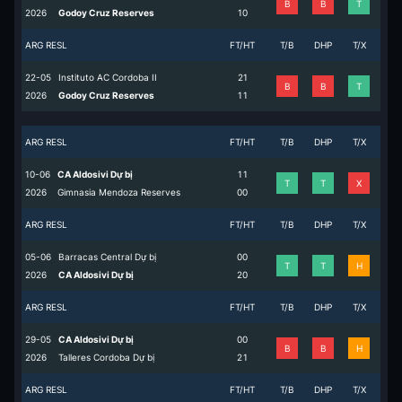
B
B
T
2026
Godoy Cruz Reserves
1
0
ARG RESL
FT/HT
T/B
DHP
T/X
22-05
Instituto AC Cordoba II
2
1
B
B
T
2026
Godoy Cruz Reserves
1
1
ARG RESL
FT/HT
T/B
DHP
T/X
10-06
CA Aldosivi Dự bị
1
1
T
T
X
2026
Gimnasia Mendoza Reserves
0
0
ARG RESL
FT/HT
T/B
DHP
T/X
05-06
Barracas Central Dự bị
0
0
T
T
H
2026
CA Aldosivi Dự bị
2
0
ARG RESL
FT/HT
T/B
DHP
T/X
29-05
CA Aldosivi Dự bị
0
0
B
B
H
2026
Talleres Cordoba Dự bị
2
1
ARG RESL
FT/HT
T/B
DHP
T/X