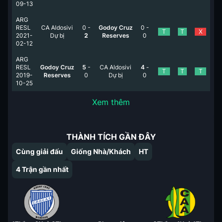
09-13
ARG
RESL
CA Aldosivi
0
-
Godoy Cruz
0
-
T
T
X
2021-
Dự bị
2
Reserves
0
02-12
ARG
RESL
Godoy Cruz
5
-
CA Aldosivi
4
-
T
T
T
2019-
Reserves
0
Dự bị
0
10-25
Xem thêm
THÀNH TÍCH GẦN ĐÂY
Cùng giải đấu
Giống Nhà/Khách
HT
4
Trận gần nhất