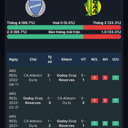
Thắng
4
(
66.7
%)
Hoà
0
(
0.0
%)
Thắng
2
(
33.3
%)
2.0
(
66.7
%)
Bàn thắng mỗi trận
1.0
(
33.3
%)
Tỷ
Ngày
Chủ
Khách
HT
W/L
AH
O/U
số
ARG
RESL
CA Aldosivi
2
-
Godoy Cruz
0
-
B
B
T
2022-
Dự bị
1
Reserves
1
08-11
ARG
RESL
Godoy Cruz
0
-
CA Aldosivi
0
-
B
B
T
2022-
Reserves
3
Dự bị
2
02-21
ARG
RESL
CA Aldosivi
1
-
Godoy Cruz
0
-
T
T
T
2021-
Dự bị
2
Reserves
1