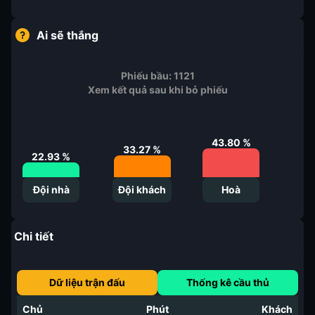
Ai sẽ thắng
Phiếu bầu:
1121
Xem kết quả sau khi bỏ phiếu
43.80
%
33.27
%
22.93
%
Đội nhà
Đội khách
Hoà
Chi tiết
Dữ liệu trận đấu
Thống kê cầu thủ
Chủ
Phút
Khách