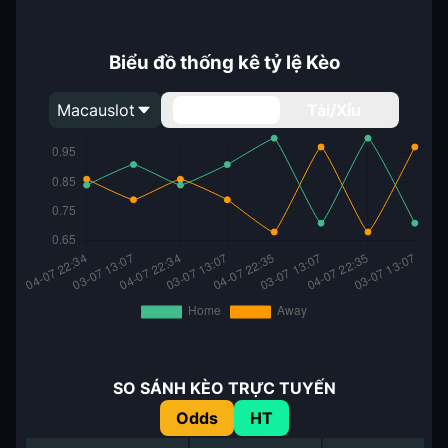
Biểu đồ thống kê tỷ lệ Kèo
Macauslot
Handicap
Tài/Xỉu
SO SÁNH KÈO TRỰC TUYẾN
Odds
HT