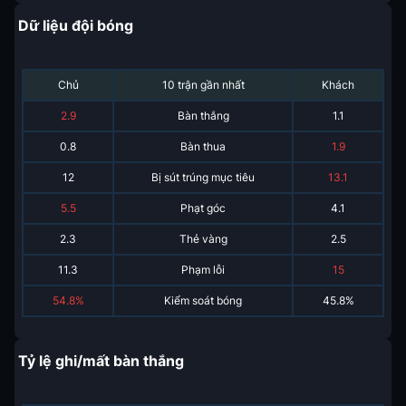
Dữ liệu đội bóng
Chủ
10 trận gần nhất
Khách
2.9
Bàn thắng
1.1
0.8
Bàn thua
1.9
12
Bị sút trúng mục tiêu
13.1
5.5
Phạt góc
4.1
2.3
Thẻ vàng
2.5
11.3
Phạm lỗi
15
54.8%
Kiểm soát bóng
45.8%
Tỷ lệ ghi/mất bàn thắng