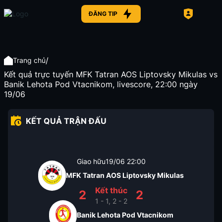
ĐĂNG TIP
/
Trang chủ
Kết quả trực tuyến MFK Tatran AOS Liptovsky Mikulas vs
Banik Lehota Pod Vtacnikom, livescore, 22:00 ngày
19/06
KẾT QUẢ TRẬN ĐẤU
Giao hữu
19/06
22:00
MFK Tatran AOS Liptovsky Mikulas
Kết thúc
2
2
1 - 1, 2 - 2
Banik Lehota Pod Vtacnikom