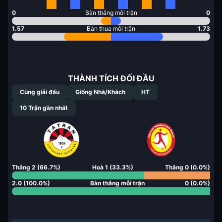
0
Bàn thắng mỗi trận
0
1.57
Bàn thua mỗi trận
1.73
THÀNH TÍCH ĐỐI ĐẦU
Cùng giải đấu
Giống Nhà/Khách
HT
10
Trận gần nhất
Thắng
2
(
66.7
%)
Hoà
1
(
33.3
%)
Thắng
0
(
0.0
%)
2.0
(
100.0
%)
Bàn thắng mỗi trận
0
(
0.0
%)