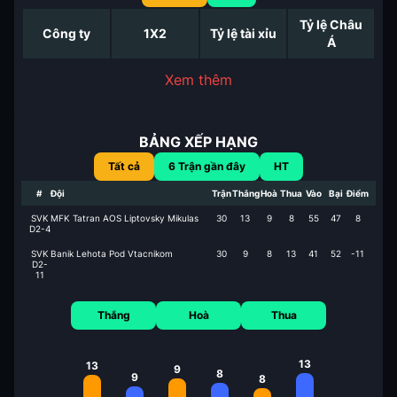
Tỷ lệ Châu
Công ty
1X2
Tỷ lệ tài xỉu
Á
Xem thêm
BẢNG XẾP HẠNG
Tất cả
6
Trận gần đây
HT
#
Đội
Trận
Thắng
Hoà
Thua
Vào
Bại
Điểm
SVK
MFK Tatran AOS Liptovsky Mikulas
30
13
9
8
55
47
8
D2-4
SVK
Banik Lehota Pod Vtacnikom
30
9
8
13
41
52
-11
D2-
11
Thắng
Hoà
Thua
13
13
9
8
9
8