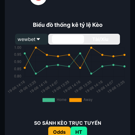
Biểu đồ thống kê tỷ lệ Kèo
wewbet
Handicap
Tài/Xỉu
SO SÁNH KÈO TRỰC TUYẾN
Odds
HT