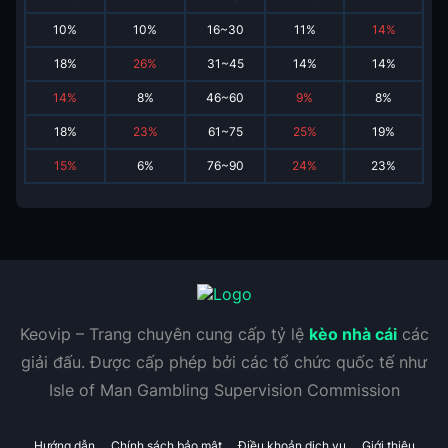
10
%
10
%
16~30
11
%
14
%
18
%
26
%
31~45
14
%
14
%
14
%
8
%
46~60
9
%
8
%
18
%
23
%
61~75
25
%
19
%
15
%
6
%
76~90
24
%
23
%
Keovip – Trang chuyên cung cấp tỷ lệ
kèo nhà cái
các
giải đấu. Được cấp phép bởi các tổ chức quốc tế như
Isle of Man Gambling Supervision Commission
Hướng dẫn
Chính sách bảo mật
Điều khoản dịch vụ
Giới thiệu