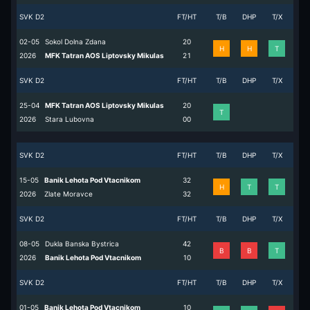
SVK D2
FT/HT
T/B
DHP
T/X
02-05
Sokol Dolna Zdana
2
0
H
H
T
2026
MFK Tatran AOS Liptovsky Mikulas
2
1
SVK D2
FT/HT
T/B
DHP
T/X
25-04
MFK Tatran AOS Liptovsky Mikulas
2
0
T
2026
Stara Lubovna
0
0
SVK D2
FT/HT
T/B
DHP
T/X
15-05
Banik Lehota Pod Vtacnikom
3
2
H
T
T
2026
Zlate Moravce
3
2
SVK D2
FT/HT
T/B
DHP
T/X
08-05
Dukla Banska Bystrica
4
2
B
B
T
2026
Banik Lehota Pod Vtacnikom
1
0
SVK D2
FT/HT
T/B
DHP
T/X
01-05
Banik Lehota Pod Vtacnikom
1
0