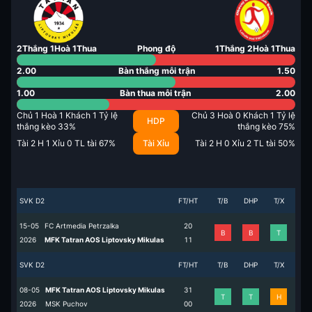
2
Thắng
1
Hoà
1
Thua
Phong độ
1
Thắng
2
Hoà
1
Thua
2.00
Bàn thắng mỗi trận
1.50
1.00
Bàn thua mỗi trận
2.00
Chủ
1
Hoà
1
Khách
1
Tỷ lệ
Chủ
3
Hoà
0
Khách
1
Tỷ lệ
HDP
thắng kèo
33
%
thắng kèo
75
%
Tài
2
H
1
Xỉu
0
TL tài
67
%
Tài Xỉu
Tài
2
H
0
Xỉu
2
TL tài
50
%
SVK D2
FT/HT
T/B
DHP
T/X
15-05
FC Artmedia Petrzalka
2
0
B
B
T
2026
MFK Tatran AOS Liptovsky Mikulas
1
1
SVK D2
FT/HT
T/B
DHP
T/X
08-05
MFK Tatran AOS Liptovsky Mikulas
3
1
T
T
H
2026
MSK Puchov
0
0