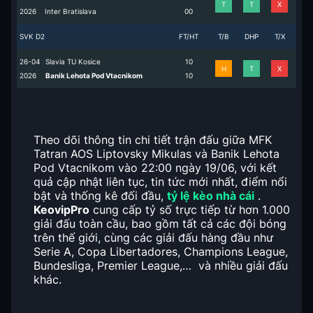
T
T
X
2026
Inter Bratislava
0
0
SVK D2
FT/HT
T/B
DHP
T/X
26-04
Slavia TU Kosice
1
0
H
T
X
2026
Banik Lehota Pod Vtacnikom
1
0
Theo dõi thông tin chi tiết trận đấu giữa MFK
Tatran AOS Liptovsky Mikulas và Banik Lehota
Pod Vtacnikom vào 22:00 ngày 19/06, với kết
quả cập nhật liên tục, tin tức mới nhất, điểm nổi
bật và thống kê đối đầu,
tỷ lệ kèo nhà cái
.
KeovipPro
cung cấp tỷ số trực tiếp từ hơn 1.000
giải đấu toàn cầu, bao gồm tất cả các đội bóng
trên thế giới, cùng các giải đấu hàng đầu như
Serie A, Copa Libertadores, Champions League,
Bundesliga, Premier League,… và nhiều giải đấu
khác.