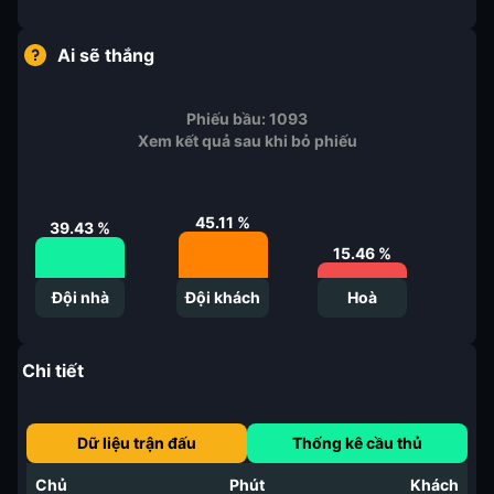
Ai sẽ thắng
Phiếu bầu:
1093
Xem kết quả sau khi bỏ phiếu
45.11
%
39.43
%
15.46
%
Đội nhà
Đội khách
Hoà
Chi tiết
Dữ liệu trận đấu
Thống kê cầu thủ
Chủ
Phút
Khách