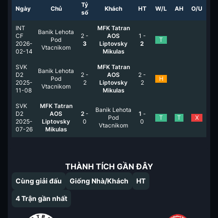
Tỷ
Ngày
Chủ
Khách
HT
W/L
AH
O/U
số
INT
MFK Tatran
Banik Lehota
CF
2
-
AOS
1
-
Pod
T
2026-
3
Liptovsky
2
Vtacnikom
02-14
Mikulas
SVK
MFK Tatran
Banik Lehota
D2
2
-
AOS
2
-
Pod
H
2025-
2
Liptovsky
2
Vtacnikom
11-08
Mikulas
SVK
MFK Tatran
Banik Lehota
D2
AOS
2
-
1
-
Pod
T
T
X
2025-
Liptovsky
0
0
Vtacnikom
07-26
Mikulas
THÀNH TÍCH GẦN ĐÂY
Cùng giải đấu
Giống Nhà/Khách
HT
4
Trận gần nhất