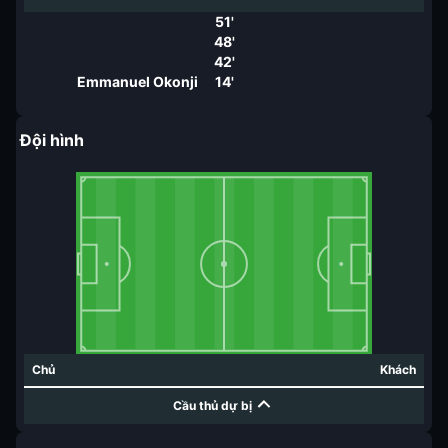
51'
48'
42'
Emmanuel Okonji
14'
Đội hình
Chủ
Khách
Cầu thủ dự bị