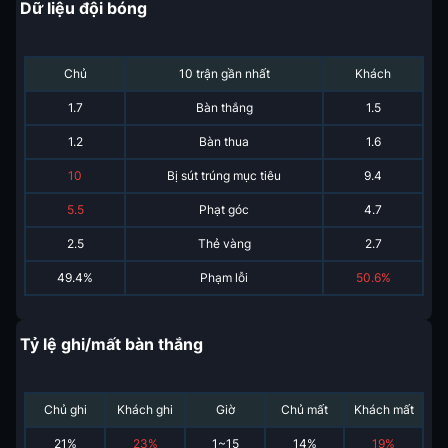
Dữ liệu đội bóng
Chủ
10 trận gần nhất
Khách
1.7
Bàn thắng
1.5
1.2
Bàn thua
1.6
10
Bị sút trúng mục tiêu
9.4
5.5
Phạt góc
4.7
2.5
Thẻ vàng
2.7
49.4%
Phạm lỗi
50.6%
Tỷ lệ ghi/mất bàn thắng
Chủ ghi
Khách ghi
Giờ
Chủ mất
Khách mất
21
%
23
%
1~15
14
%
19
%