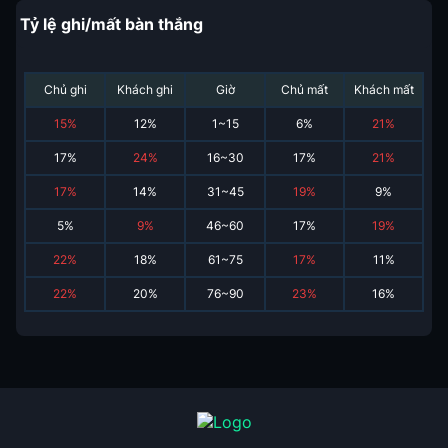
Tỷ lệ ghi/mất bàn thắng
Chủ ghi
Khách ghi
Giờ
Chủ mất
Khách mất
15
%
12
%
1~15
6
%
21
%
17
%
24
%
16~30
17
%
21
%
17
%
14
%
31~45
19
%
9
%
5
%
9
%
46~60
17
%
19
%
22
%
18
%
61~75
17
%
11
%
22
%
20
%
76~90
23
%
16
%