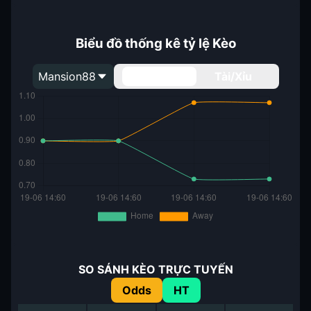
Biểu đồ thống kê tỷ lệ Kèo
Mansion88
Handicap
Tài/Xỉu
SO SÁNH KÈO TRỰC TUYẾN
Odds
HT