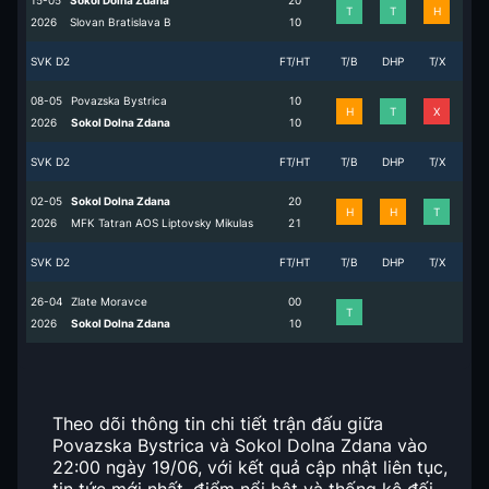
15-05
Sokol Dolna Zdana
2
0
T
T
H
2026
Slovan Bratislava B
1
0
SVK D2
FT/HT
T/B
DHP
T/X
08-05
Povazska Bystrica
1
0
H
T
X
2026
Sokol Dolna Zdana
1
0
SVK D2
FT/HT
T/B
DHP
T/X
02-05
Sokol Dolna Zdana
2
0
H
H
T
2026
MFK Tatran AOS Liptovsky Mikulas
2
1
SVK D2
FT/HT
T/B
DHP
T/X
26-04
Zlate Moravce
0
0
T
2026
Sokol Dolna Zdana
1
0
Theo dõi thông tin chi tiết trận đấu giữa
Povazska Bystrica và Sokol Dolna Zdana vào
22:00 ngày 19/06, với kết quả cập nhật liên tục,