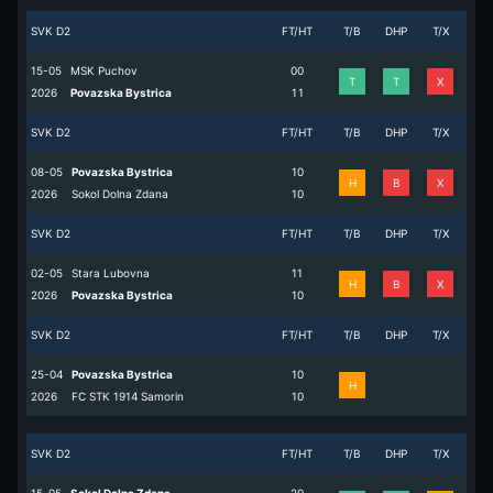
SVK D2
FT/HT
T/B
DHP
T/X
15-05
MSK Puchov
0
0
T
T
X
2026
Povazska Bystrica
1
1
SVK D2
FT/HT
T/B
DHP
T/X
08-05
Povazska Bystrica
1
0
H
B
X
2026
Sokol Dolna Zdana
1
0
SVK D2
FT/HT
T/B
DHP
T/X
02-05
Stara Lubovna
1
1
H
B
X
2026
Povazska Bystrica
1
0
SVK D2
FT/HT
T/B
DHP
T/X
25-04
Povazska Bystrica
1
0
H
2026
FC STK 1914 Samorin
1
0
SVK D2
FT/HT
T/B
DHP
T/X