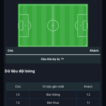
Chủ
Khách
Cầu thủ dự bị
Dữ liệu đội bóng
Chủ
10 trận gần nhất
Khách
1.3
Bàn thắng
1.2
1.2
Bàn thua
1.1