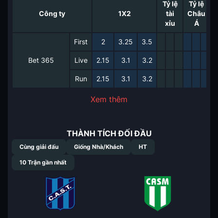
Tỷ lệ
Tỷ lệ
Công ty
1X2
tài
Châu
xỉu
Á
First
2
3.25
3.5
Bet 365
Live
2.15
3.1
3.2
Run
2.15
3.1
3.2
Xem thêm
THÀNH TÍCH ĐỐI ĐẦU
Cùng giải đấu
Giống Nhà/Khách
HT
10
Trận gần nhất