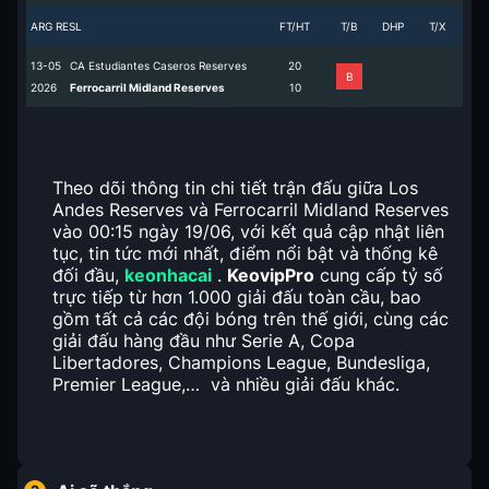
ARG RESL
FT/HT
T/B
DHP
T/X
13-05
CA Estudiantes Caseros Reserves
2
0
B
2026
Ferrocarril Midland Reserves
1
0
Theo dõi thông tin chi tiết trận đấu giữa Los
Andes Reserves và Ferrocarril Midland Reserves
vào 00:15 ngày 19/06, với kết quả cập nhật liên
tục, tin tức mới nhất, điểm nổi bật và thống kê
đối đầu,
keonhacai
.
KeovipPro
cung cấp tỷ số
trực tiếp từ hơn 1.000 giải đấu toàn cầu, bao
gồm tất cả các đội bóng trên thế giới, cùng các
giải đấu hàng đầu như Serie A, Copa
Libertadores, Champions League, Bundesliga,
Premier League,… và nhiều giải đấu khác.