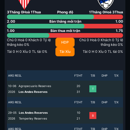
3
Thắng
0
Hoà
1
Thua
Phong độ
1
Thắng
0
Hoà
3
Thua
2.00
Bàn thắng mỗi trận
1.00
1.00
Bàn thua mỗi trận
1.75
Chủ
0
Hoà
0
Khách
0
Tỷ lệ
Chủ
0
Hoà
0
Khách
0
Tỷ lệ
HDP
thắng kèo
0
%
thắng kèo
0
%
Tài
0
H
0
Xỉu
0
TL tài
0
%
Tài Xỉu
Tài
0
H
0
Xỉu
0
TL tài
0
%
ARG RESL
FT/HT
T/B
DHP
T/X
10-06
Agropecuario Reserves
2
0
T
2026
Los Andes Reserves
3
1
ARG RESL
FT/HT
T/B
DHP
T/X
29-05
Los Andes Reserves
1
0
B
2026
Temperley Reserves
2
1
ARG RESL
FT/HT
T/B
DHP
T/X