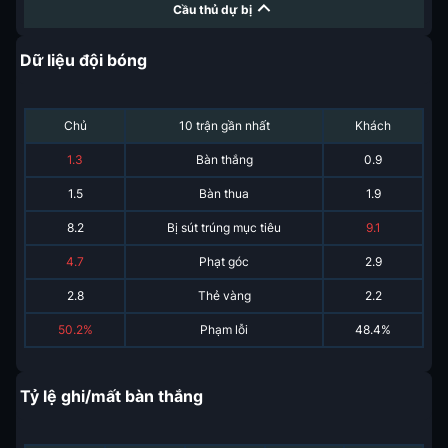
Cầu thủ dự bị
Dữ liệu đội bóng
Chủ
10 trận gần nhất
Khách
1.3
Bàn thắng
0.9
1.5
Bàn thua
1.9
8.2
Bị sút trúng mục tiêu
9.1
4.7
Phạt góc
2.9
2.8
Thẻ vàng
2.2
50.2%
Phạm lỗi
48.4%
Tỷ lệ ghi/mất bàn thắng