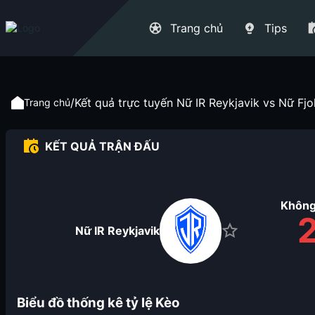
Trang chủ
Tips
/
Kết quả trực tuyến Nữ IR Reykjavik vs Nữ Fjol
Trang chủ
KẾT QUẢ TRẬN ĐẤU
Không
Nữ IR Reykjavik
Biểu đồ thống kê tỷ lệ Kèo