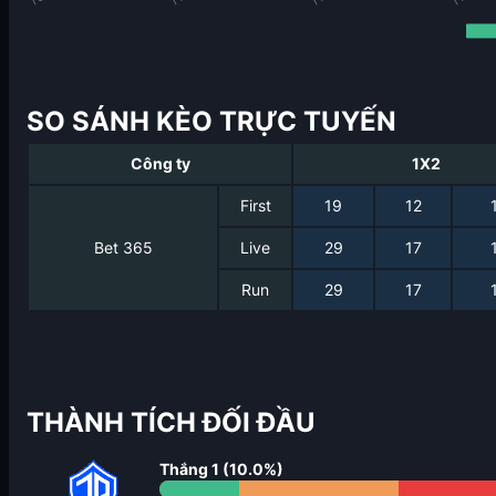
SO SÁNH KÈO TRỰC TUYẾN
Công ty
1X2
First
19
12
Bet 365
Live
29
17
Run
29
17
THÀNH TÍCH ĐỐI ĐẦU
Thắng
1
(
10.0
%)