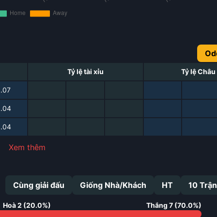
Od
Tỷ lệ tài xỉu
Tỷ lệ Châu
1.07
1.04
1.04
Xem thêm
Cùng giải đấu
Giống Nhà/Khách
HT
10
Trận
Hoà
2
(
20.0
%)
Thắng
7
(
70.0
%)