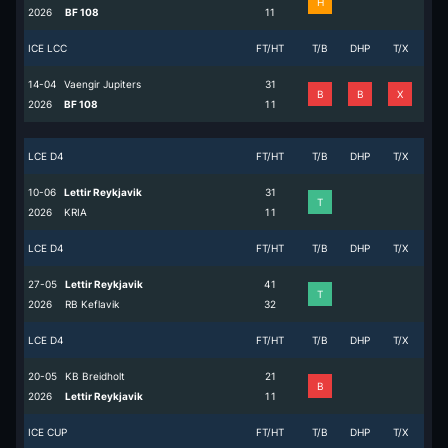
H
2026
BF 108
1
1
ICE LCC
FT/HT
T/B
DHP
T/X
14-04
Vaengir Jupiters
3
1
B
B
X
2026
BF 108
1
1
LCE D4
FT/HT
T/B
DHP
T/X
10-06
Lettir Reykjavik
3
1
T
2026
KRIA
1
1
LCE D4
FT/HT
T/B
DHP
T/X
27-05
Lettir Reykjavik
4
1
T
2026
RB Keflavik
3
2
LCE D4
FT/HT
T/B
DHP
T/X
20-05
KB Breidholt
2
1
B
2026
Lettir Reykjavik
1
1
ICE CUP
FT/HT
T/B
DHP
T/X