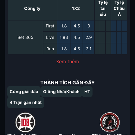
Tỷ lệ
Tỷ lệ
Công ty
1X2
tài
Châu
xỉu
Á
First
1.8
4.5
3
Bet 365
Live
1.83
4.5
2.9
Run
1.8
4.5
3.1
Xem thêm
THÀNH TÍCH GẦN ĐÂY
Cùng giải đấu
Giống Nhà/Khách
HT
4
Trận gần nhất