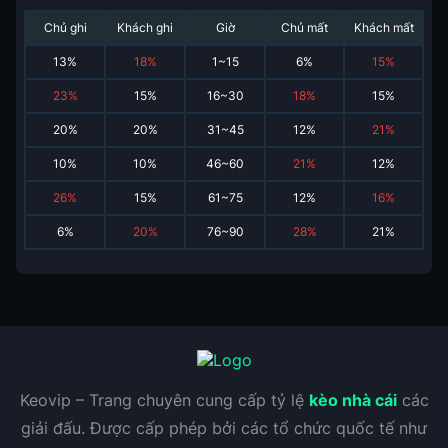
Chủ ghi
Khách ghi
Giờ
Chủ mất
Khách mất
13
%
18
%
1~15
6
%
15
%
23
%
15
%
16~30
18
%
15
%
20
%
20
%
31~45
12
%
21
%
10
%
10
%
46~60
21
%
12
%
26
%
15
%
61~75
12
%
16
%
6
%
20
%
76~90
28
%
21
%
Keovip – Trang chuyên cung cấp tỷ lệ
kèo nhà cái
các
giải đấu. Được cấp phép bởi các tổ chức quốc tế như