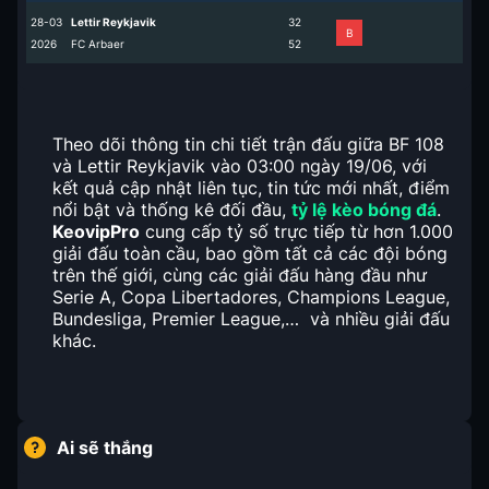
28-03
Lettir Reykjavik
3
2
B
2026
FC Arbaer
5
2
Theo dõi thông tin chi tiết trận đấu giữa BF 108
và Lettir Reykjavik vào 03:00 ngày 19/06, với
kết quả cập nhật liên tục, tin tức mới nhất, điểm
nổi bật và thống kê đối đầu,
tỷ lệ kèo bóng đá
.
KeovipPro
cung cấp tỷ số trực tiếp từ hơn 1.000
giải đấu toàn cầu, bao gồm tất cả các đội bóng
trên thế giới, cùng các giải đấu hàng đầu như
Serie A, Copa Libertadores, Champions League,
Bundesliga, Premier League,… và nhiều giải đấu
khác.
Ai sẽ thắng