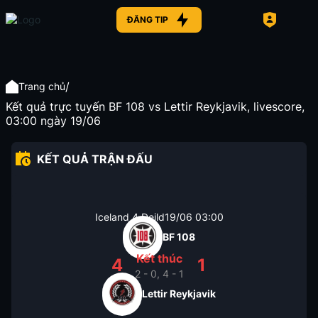
ĐĂNG TIP
/
Trang chủ
Kết quả trực tuyến BF 108 vs Lettir Reykjavik, livescore,
03:00 ngày 19/06
KẾT QUẢ TRẬN ĐẤU
Iceland 4 Deild
19/06
03:00
BF 108
Kết thúc
4
1
2 - 0, 4 - 1
Lettir Reykjavik