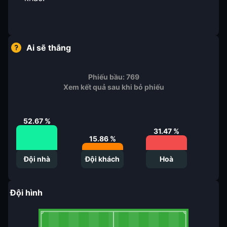
Ai sẽ thắng
Phiếu bầu:
769
Xem kết quả sau khi bỏ phiếu
52.67
%
31.47
%
15.86
%
Đội nhà
Đội khách
Hoà
Đội hình