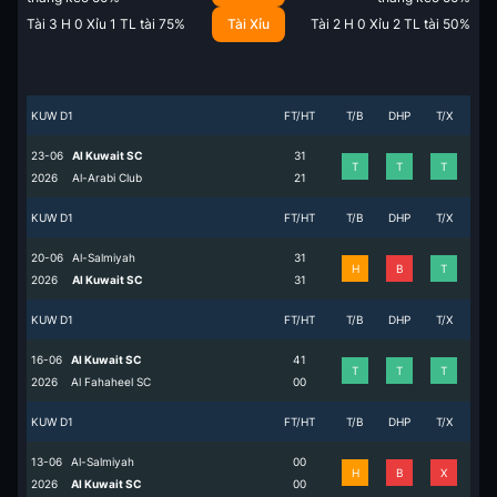
Tài
3
H
0
Xỉu
1
TL tài
75
%
Tài Xỉu
Tài
2
H
0
Xỉu
2
TL tài
50
%
KUW D1
FT/HT
T/B
DHP
T/X
23-06
Al Kuwait SC
3
1
T
T
T
2026
Al-Arabi Club
2
1
KUW D1
FT/HT
T/B
DHP
T/X
20-06
Al-Salmiyah
3
1
H
B
T
2026
Al Kuwait SC
3
1
KUW D1
FT/HT
T/B
DHP
T/X
16-06
Al Kuwait SC
4
1
T
T
T
2026
Al Fahaheel SC
0
0
KUW D1
FT/HT
T/B
DHP
T/X
13-06
Al-Salmiyah
0
0
H
B
X
2026
Al Kuwait SC
0
0