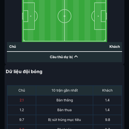
Chủ
Khách
Cầu thủ dự bị
Dữ liệu đội bóng
Chủ
10 trận gần nhất
Khách
2.1
Bàn thắng
1.4
1.2
Bàn thua
1.4
9.7
Bị sút trúng mục tiêu
9.8