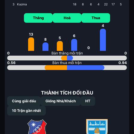
3
Kazma
18
8
6
4
22
17
5
Thắng
Hoà
Thua
4
13
6
5
8
0
0
Bàn thắng mỗi trận
0
0.56
Bàn thua mỗi trận
0.94
THÀNH TÍCH ĐỐI ĐẦU
Cùng giải đấu
Giống Nhà/Khách
HT
10
Trận gần nhất