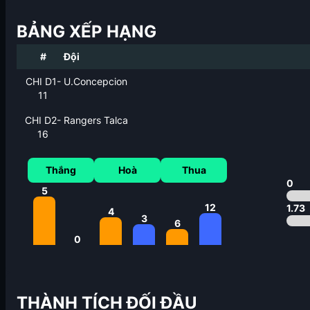
BẢNG XẾP HẠNG
#
Đội
CHI D1-
U.Concepcion
11
CHI D2-
Rangers Talca
16
Thắng
Hoà
Thua
0
5
12
1.73
4
3
6
0
THÀNH TÍCH ĐỐI ĐẦU