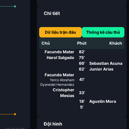
Chi tiết
Dữ liệu trận đấu
Thống kê cầu thủ
Chủ
Phút
Khách
Facundo Mater
82'
Harol Salgado
75'
66'
Sebastian Acuna
62'
Junior Arias
Facundo Mater
41'
Yerco Abraham
Oyanedel Hernandez
Cristopher
33'
Mesias
18'
Agustin Mora
5'
Đội hình