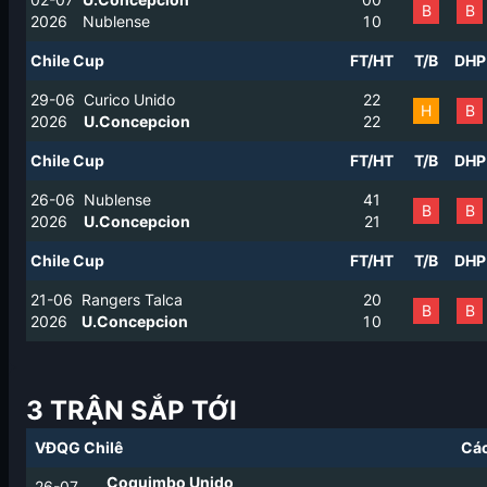
B
B
2026
Nublense
1
0
Chile Cup
FT/HT
T/B
DHP
29-06
Curico Unido
2
2
H
B
2026
U.Concepcion
2
2
Chile Cup
FT/HT
T/B
DHP
26-06
Nublense
4
1
B
B
2026
U.Concepcion
2
1
Chile Cup
FT/HT
T/B
DHP
21-06
Rangers Talca
2
0
B
B
2026
U.Concepcion
1
0
3 TRẬN SẮP TỚI
VĐQG Chilê
Các
Coquimbo Unido
26-07