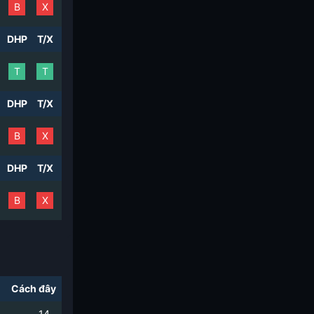
B
X
DHP
T/X
T
T
DHP
T/X
B
X
DHP
T/X
B
X
Cách đây
14