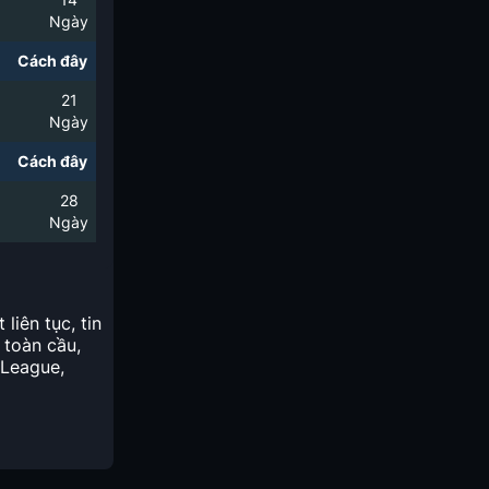
Ngày
Cách đây
21
Ngày
Cách đây
28
Ngày
liên tục, tin
 toàn cầu,
 League,