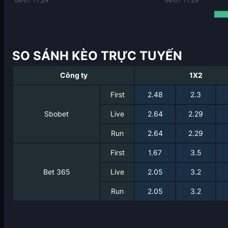
SO SÁNH KÈO TRỰC TUYẾN
Công ty
1X2
First
2.48
2.3
Sbobet
Live
2.64
2.29
Run
2.64
2.29
First
1.67
3.5
Bet 365
Live
2.05
3.2
Run
2.05
3.2