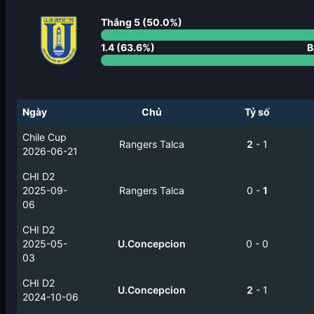
Thắng
5
(
50.0
%)
1.4
(
63.6
%)
B
Ngày
Chủ
Tỷ số
Chile Cup
Rangers Talca
2
-
1
2026-06-21
CHI D2
2025-09-
Rangers Talca
0
-
1
06
CHI D2
2025-05-
U.Concepcion
0
-
0
03
CHI D2
U.Concepcion
2
-
1
2024-10-06