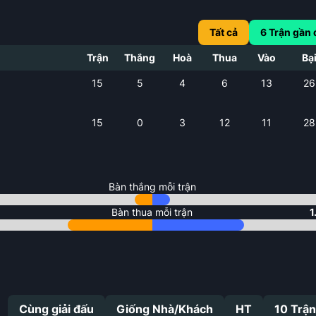
Tất cả
6
Trận gần 
Trận
Thắng
Hoà
Thua
Vào
Bạ
15
5
4
6
13
26
15
0
3
12
11
28
Bàn thắng mỗi trận
Bàn thua mỗi trận
1
Cùng giải đấu
Giống Nhà/Khách
HT
10
Trận