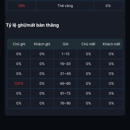
59%
Thẻ vàng
0%
Tỷ lệ ghi/mất bàn thắng
Chủ ghi
Khách ghi
Giờ
Chủ mất
Khách mất
0
%
0
%
1~15
0
%
0
%
0
%
0
%
16~30
0
%
0
%
0
%
0
%
31~45
0
%
0
%
100
%
0
%
46~60
0
%
0
%
0
%
0
%
61~75
0
%
0
%
0
%
0
%
76~90
0
%
0
%