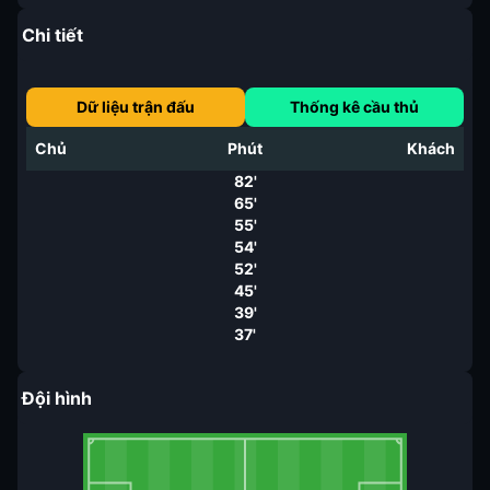
Chi tiết
Dữ liệu trận đấu
Thống kê cầu thủ
Chủ
Phút
Khách
82'
65'
55'
54'
52'
45'
39'
37'
Đội hình