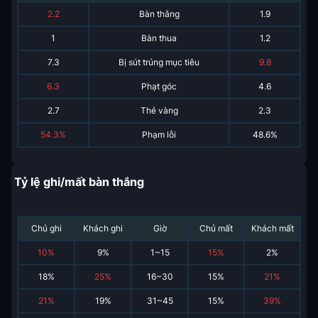
2.2
Bàn thắng
1.9
1
Bàn thua
1.2
7.3
Bị sút trúng mục tiêu
9.8
6.3
Phạt góc
4.6
2.7
Thẻ vàng
2.3
54.3%
Phạm lỗi
48.6%
Tỷ lệ ghi/mất bàn thắng
Chủ ghi
Khách ghi
Giờ
Chủ mất
Khách mất
10
%
9
%
1~15
15
%
2
%
18
%
25
%
16~30
15
%
21
%
21
%
19
%
31~45
15
%
39
%