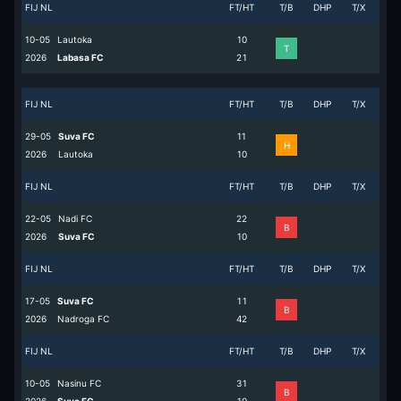
FIJ NL
FT/HT
T/B
DHP
T/X
10-05
Lautoka
1
0
T
2026
Labasa FC
2
1
FIJ NL
FT/HT
T/B
DHP
T/X
29-05
Suva FC
1
1
H
2026
Lautoka
1
0
FIJ NL
FT/HT
T/B
DHP
T/X
22-05
Nadi FC
2
2
B
2026
Suva FC
1
0
FIJ NL
FT/HT
T/B
DHP
T/X
17-05
Suva FC
1
1
B
2026
Nadroga FC
4
2
FIJ NL
FT/HT
T/B
DHP
T/X
10-05
Nasinu FC
3
1
B