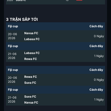
2026
Suva FC
1
0
3 TRẬN SẮP TỚI
Fiji cup
Cách đây
Navua FC
20-06
0
Ngày
2026
Labasa FC
Fiji cup
Cách đây
Labasa FC
21-06
1
Ngày
2026
Rewa FC
Fiji cup
Cách đây
Rewa FC
20-06
0
Ngày
2026
Suva FC
Fiji cup
Cách đây
Suva FC
21-06
1
Ngày
2026
Navua FC