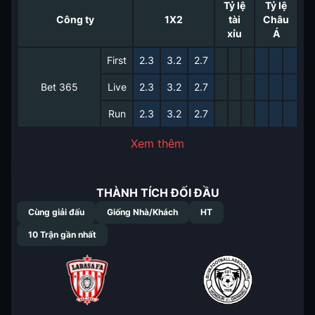
Tỷ lệ
Tỷ lệ
Công ty
1X2
tài
Châu
xỉu
Á
First
2.3
3.2
2.7
Bet 365
Live
2.3
3.2
2.7
Run
2.3
3.2
2.7
Xem thêm
THÀNH TÍCH ĐỐI ĐẦU
Cùng giải đấu
Giống Nhà/Khách
HT
10
Trận gần nhất