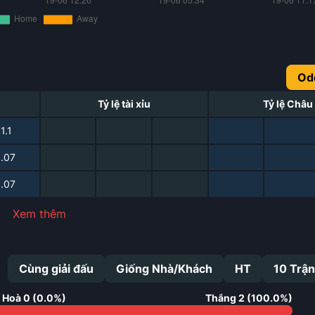
Od
Tỷ lệ tài xỉu
Tỷ lệ Châu
1.1
1.07
1.07
Xem thêm
Cùng giải đấu
Giống Nhà/Khách
HT
10
Trận
Hoà
0
(
0.0
%)
Thắng
2
(
100.0
%)