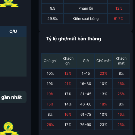
9.5
Phạm lỗi
12.5
49.8%
Kiểm soát bóng
61.7%
O/U
Tỷ lệ ghi/mất bàn thắng
Khách
Khách
Chủ ghi
Giờ
Chủ mất
ghi
mất
10
%
12
%
1~15
23
%
8
%
19
%
21
%
16~30
10
%
16
%
19
%
17
%
31~45
13
%
25
%
 gần nhất
15
%
14
%
46~60
18
%
8
%
8
%
16
%
61~75
10
%
16
%
26
%
17
%
76~90
23
%
25
%