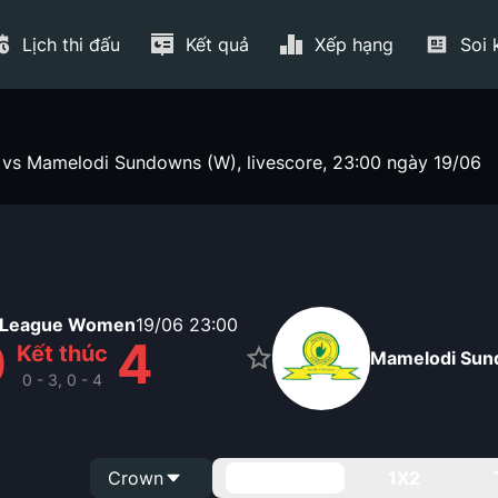
Lịch thi đấu
Kết quả
Xếp hạng
Soi 
W) vs Mamelodi Sundowns (W), livescore, 23:00 ngày 19/06
a League Women
19/06
23:00
0
4
Kết thúc
Mamelodi Sun
0 - 3, 0 - 4
Crown
Handicap
1X2