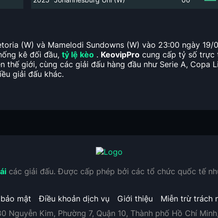
 Pretoria (W) và Mamelodi Sundowns (W) vào 23:00 ngày 19/0
thống kê đối đầu,
tỷ lệ kèo
.
KeovipPro
cung cấp tỷ số trực 
n thế giới, cùng các giải đấu hàng đầu như Serie A, Copa L
ều giải đấu khác.
ái
các giải đấu. Được cấp phép bởi các tổ chức quốc tế n
 bảo mật
Điều khoản dịch vụ
Giới thiệu
Miễn trừ trách 
80 Nguyễn Kim, Phường 7, Quận 10, Thành phố Hồ Chí Minh