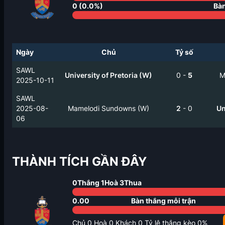
0
(
0.0
%)
Bàn
Ngày
Chủ
Tỷ số
SAWL
University of Pretoria (W)
0
-
5
M
2025-10-11
SAWL
2025-08-
Mamelodi Sundowns (W)
2
-
0
Un
06
THÀNH TÍCH GẦN ĐÂY
0
Thắng
1
Hoà
3
Thua
0.00
Bàn thắng mỗi trận
Chủ
0
Hoà
0
Khách
0
Tỷ lệ thắng kèo
0
%