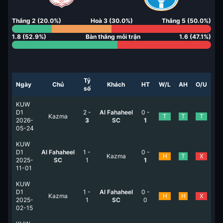
Thắng
2
(
20.0
%)
Hoà
3
(
30.0
%)
Thắng
5
(
50.0
%)
1.8
(
52.9
%)
Bàn thắng mỗi trận
1.6
(
47.1
%)
Tỷ
Ngày
Chủ
Khách
HT
W/L
AH
O/U
số
KUW
D1
2
-
Al Fahaheel
0
-
Kazma
T
T
T
2026-
3
SC
1
05-24
KUW
D1
Al Fahaheel
1
-
0
-
Kazma
H
T
X
2025-
SC
1
1
11-01
KUW
D1
1
-
Al Fahaheel
0
-
Kazma
H
H
X
2025-
1
SC
0
02-15