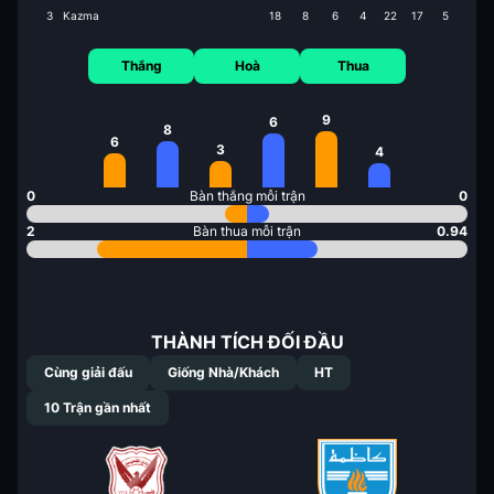
3
Kazma
18
8
6
4
22
17
5
Thắng
Hoà
Thua
9
6
8
6
3
4
0
Bàn thắng mỗi trận
0
2
Bàn thua mỗi trận
0.94
THÀNH TÍCH ĐỐI ĐẦU
Cùng giải đấu
Giống Nhà/Khách
HT
10
Trận gần nhất