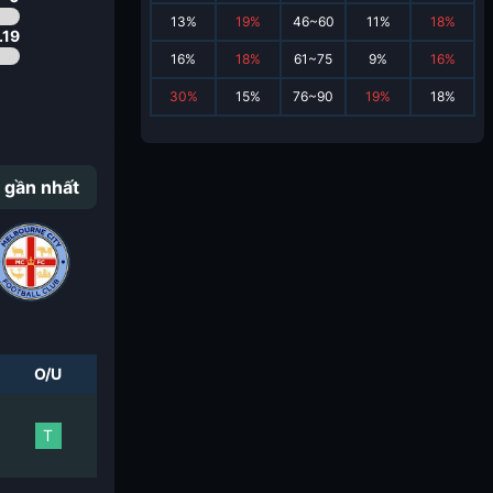
13
%
19
%
46~60
11
%
18
%
.19
16
%
18
%
61~75
9
%
16
%
30
%
15
%
76~90
19
%
18
%
 gần nhất
O/U
T