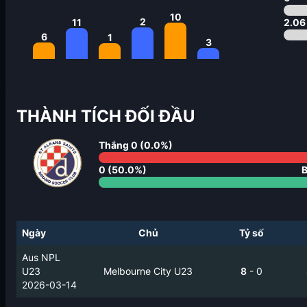
10
2
11
2.06
6
1
3
THÀNH TÍCH ĐỐI ĐẦU
Thắng
0
(
0.0
%)
0
(
50.0
%)
B
Ngày
Chủ
Tỷ số
Aus NPL
U23
Melbourne City U23
8
-
0
2026-03-14