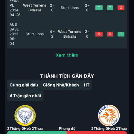
FFSA
PL
West Torrens
2
-
2
-
Sturt Lions
T
T
X
2024-
Birkalla
0
0
04-26
AUS
SASL
4
-
West Torrens
2
-
2022-
Sturt Lions
B
B
T
2
Birkalla
0
06-
04
Xem thêm
THÀNH TÍCH GẦN ĐÂY
Cùng giải đấu
Giống Nhà/Khách
HT
4
Trận gần nhất
2
Thắng
0
Hoà
2
Thua
Phong độ
2
Thắng
0
Hoà
2
Thua