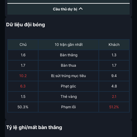
Cầu thủ dự bị
Dữ liệu đội bóng
Chủ
10 trận gần nhất
Khách
1.6
Bàn thắng
1.3
1.7
Bàn thua
1.7
10.2
Bị sút trúng mục tiêu
9.4
6.3
Phạt góc
4.8
1.5
Thẻ vàng
2.1
50.3%
Phạm lỗi
51.2%
Tỷ lệ ghi/mất bàn thắng