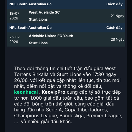
NPL South Australian Úc
Cách đây
West Adelaide SC
18-07
21
Ngày
2026
Sturt Lions
NPL South Australian Úc
Cách đây
Adelaide United FC Youth
25-07
28
Ngày
2026
Sturt Lions
Theo dõi thông tin chi tiết trận đấu giữa West
Torrens Birkalla và Sturt Lions vào 17:30 ngày
26/06, với kết quả cập nhật liên tục, tin tức mới
nhất, điểm nổi bật và thống kê đối đầu,
keonhacai
.
KeovipPro
cung cấp tỷ số trực tiếp
từ hơn 1.000 giải đấu toàn cầu, bao gồm tất cả
các đội bóng trên thế giới, cùng các giải đấu
hàng đầu như Serie A, Copa Libertadores,
Champions League, Bundesliga, Premier League,
… và nhiều giải đấu khác.