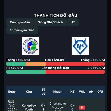
THÀNH TÍCH ĐỐI ĐẦU
Cùng giải đấu
Giống Nhà/Khách
HT
10
Trận gần nhất
Thắng
1
(
20.0
%)
Hoà
1
(
20.0
%)
Thắng
3
(
60.0
%)
1.3
(
40.0
%)
Bàn thắng mỗi trận
2.0
(
60.0
%)
Tỷ
Ngày
Chủ
Khách
HT
W/L
AH
O/U
số
RUS
Chertanovo
YthC
Konopliev
0
-
0
-
Moscow
B
2024-
Youth
1
0