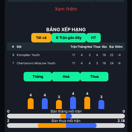
Xem thêm
BẢNG XẾP HẠNG
Tất cả
6
Trận gần đây
HT
#
Đội
Trận
Thắng
Hoà
Thua
Vào
Bại
Điểm
9
Konopliev Youth
11
4
3
4
18
22
-4
7
Chertanovo Moscow Youth
11
4
4
3
18
24
-6
Thắng
Hoà
Thua
4
4
4
4
3
3
0
Bàn thắng mỗi trận
0
2
Bàn thua mỗi trận
2.18