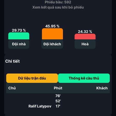
Phiếu bầu:
592
Xem kết quả sau khi bỏ phiếu
45.95
%
29.73
%
24.32
%
Đội nhà
Đội khách
Hoà
Chi tiết
Dữ liệu trận đấu
Thống kê cầu thủ
Chủ
Phút
Khách
76'
52'
Ralif Latypov
17'