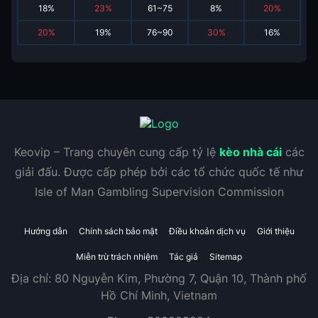
18
%
23
%
61~75
8
%
20
%
20
%
19
%
76~90
30
%
16
%
Keovip – Trang chuyên cung cấp tỷ lệ
kèo nhà cái
các
giải đấu. Được cấp phép bởi các tổ chức quốc tế như
Isle of Man Gambling Supervision Commission
Hướng dẫn
Chính sách bảo mật
Điều khoản dịch vụ
Giới thiệu
Miễn trừ trách nhiệm
Tác giả
Sitemap
Địa chỉ:
80 Nguyễn Kim, Phường 7, Quận 10, Thành phố
Hồ Chí Minh, Vietnam