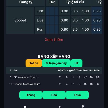
Công ty
1X2
Tỷ lệ tài xỉu
Tỷ lệ 
First
0.80
3.5
1.00
0.95
0
Sbobet
Live
0.80
3.5
1.00
0.95
0
Run
0.80
3.5
1.00
0.95
0
Xem thêm
BẢNG XẾP HẠNG
Tất cả
6
Trận gần đây
HT
#
Đội
Trận
Thắng
Hoà
Thua
Vào
Bại
Điểm
2
FK Krasnodar Youth
11
8
1
2
42
16
26
10
Dinamo Moscow Youth
11
4
2
5
15
18
-3
Thắng
Hoà
Thua
5
8
2