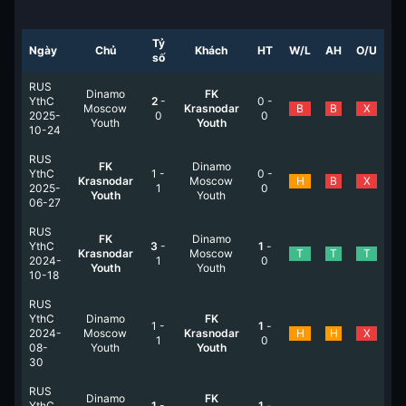
Tỷ
Ngày
Chủ
Khách
HT
W/L
AH
O/U
số
RUS
Dinamo
FK
YthC
2
-
0
-
Moscow
Krasnodar
B
B
X
2025-
0
0
Youth
Youth
10-24
RUS
FK
Dinamo
YthC
1
-
0
-
Krasnodar
Moscow
H
B
X
2025-
1
0
Youth
Youth
06-27
RUS
FK
Dinamo
YthC
3
-
1
-
Krasnodar
Moscow
T
T
T
2024-
1
0
Youth
Youth
10-18
RUS
YthC
Dinamo
FK
1
-
1
-
2024-
Moscow
Krasnodar
H
H
X
1
0
08-
Youth
Youth
30
RUS
Dinamo
FK
YthC
1
-
1
-