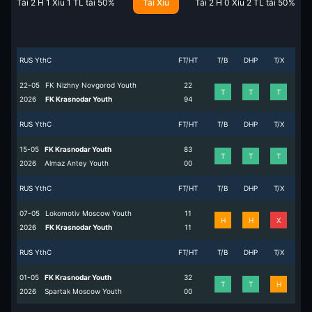
Tài
2
H
1
Xỉu
1
TL tài
50
%
Tài Xỉu
Tài
2
H
0
Xỉu
2
TL tài
50
%
RUS YthC
FT/HT
T/B
DHP
T/X
22-05
FK Nizhny Novgorod Youth
2
2
T
T
T
2026
FK Krasnodar Youth
9
4
RUS YthC
FT/HT
T/B
DHP
T/X
15-05
FK Krasnodar Youth
8
3
T
T
T
2026
Almaz Antey Youth
0
0
RUS YthC
FT/HT
T/B
DHP
T/X
07-05
Lokomotiv Moscow Youth
1
1
H
H
X
2026
FK Krasnodar Youth
1
1
RUS YthC
FT/HT
T/B
DHP
T/X
01-05
FK Krasnodar Youth
3
2
T
T
H
2026
Spartak Moscow Youth
0
0