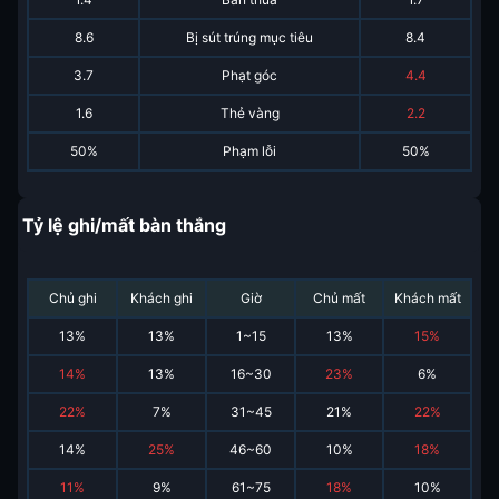
8.6
Bị sút trúng mục tiêu
8.4
3.7
Phạt góc
4.4
1.6
Thẻ vàng
2.2
50%
Phạm lỗi
50%
Tỷ lệ ghi/mất bàn thắng
Chủ ghi
Khách ghi
Giờ
Chủ mất
Khách mất
13
%
13
%
1~15
13
%
15
%
14
%
13
%
16~30
23
%
6
%
22
%
7
%
31~45
21
%
22
%
14
%
25
%
46~60
10
%
18
%
11
%
9
%
61~75
18
%
10
%