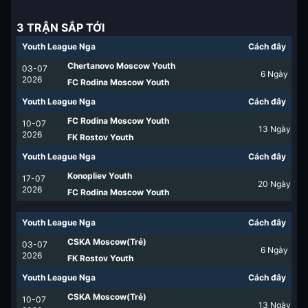
3 TRẬN SẮP TỚI
Youth League Nga
Cách đây
Chertanovo Moscow Youth
03-07
6
Ngày
2026
FC Rodina Moscow Youth
Youth League Nga
Cách đây
FC Rodina Moscow Youth
10-07
13
Ngày
2026
FK Rostov Youth
Youth League Nga
Cách đây
Konopliev Youth
17-07
20
Ngày
2026
FC Rodina Moscow Youth
Youth League Nga
Cách đây
CSKA Moscow(Trẻ)
03-07
6
Ngày
2026
FK Rostov Youth
Youth League Nga
Cách đây
CSKA Moscow(Trẻ)
10-07
13
Ngày