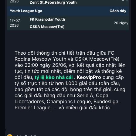
2026
Zenit St.Petersburg Youth
Youth League Nga
Cách đây
FK Krasnodar Youth
17-07
20
Ngày
2026
CSKA Moscow(Trẻ)
Theo dõi thông tin chi tiết trận đấu giữa FC
Rodina Moscow Youth và CSKA Moscow(Trẻ)
vào 22:00 ngày 26/06, với kết quả cập nhật liên
tục, tin tức mới nhất, điểm nổi bật và thống kê
đối đầu,
tỷ lệ kèo nhà cái
.
KeovipPro
cung cấp
tỷ số trực tiếp từ hơn 1.000 giải đấu toàn cầu,
bao gồm tất cả các đội bóng trên thế giới, cùng
các giải đấu hàng đầu như Serie A, Copa
Libertadores, Champions League, Bundesliga,
Premier League,… và nhiều giải đấu khác.