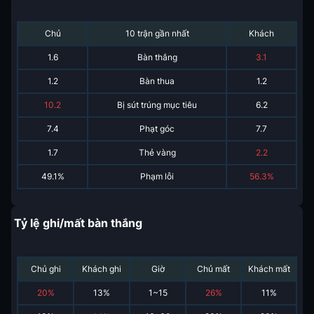
Chủ
10 trận gần nhất
Khách
1.6
Bàn thắng
3.1
1.2
Bàn thua
1.2
10.2
Bị sút trúng mục tiêu
6.2
7.4
Phạt góc
7.7
1.7
Thẻ vàng
2.2
49.1%
Phạm lỗi
56.3%
Tỷ lệ ghi/mất bàn thắng
Chủ ghi
Khách ghi
Giờ
Chủ mất
Khách mất
20
%
13
%
1~15
26
%
11
%